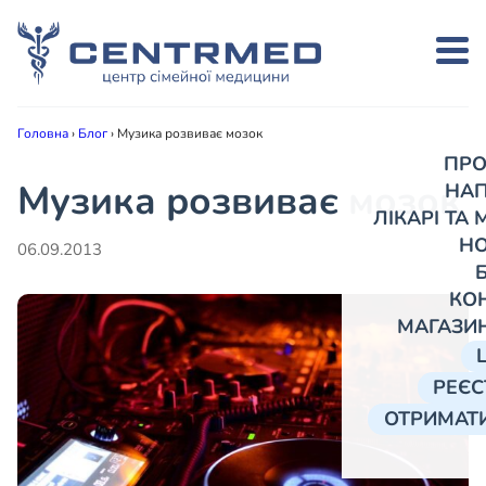
Головна
›
Блог
›
Музика розвиває мозок
ПРО
Музика розвиває мозок
НА
ЛІКАРІ ТА
Н
06.09.2013
КО
МАГАЗИ
РЕЄС
ОТРИМАТИ