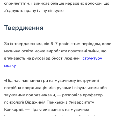
сприйняттям, і виникає більше нервових волокон, що
з’єднують праву і ліву півкулю.
Твердження
За їх твердженням, вік 6–7 років є тим періодом, коли
музична освіта може виробляти позитивні зміни, що
впливають на рухові здібності людини і
структуру
мозку
.
«
Під час навчання гри на музичному інструменті
потрібна координація між руками і візуальними або
звуковими подразниками
, — розповіла професор
психології Вірджинія Пенхьюн з Університету
Конкордії. —
Практика занять на музичних