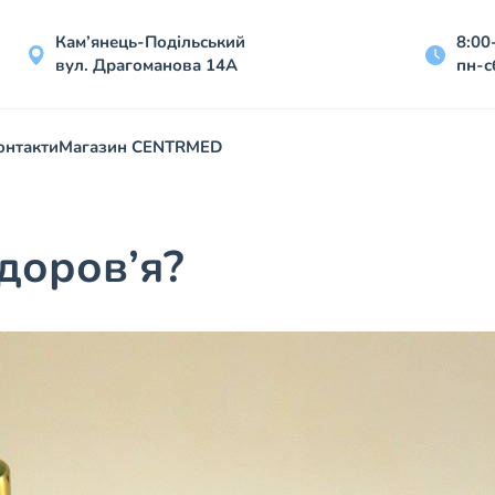
Кам’янець-Подільський
8:00
вул. Драгоманова 14А
пн-с
онтакти
Магазин CENTRMED
доров’я?