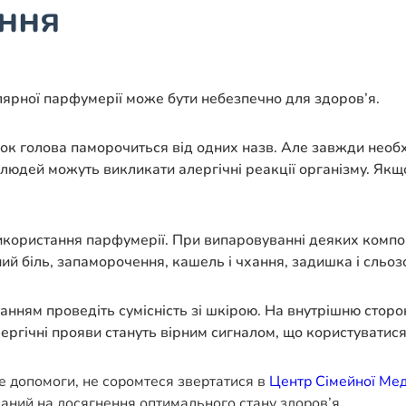
ення
ярної парфумерії може бути небезпечно для здоров’я.
інок голова паморочиться від одних назв. Але завжди необх
 людей можуть викликати алергічні реакції організму. Якщо
икористання парфумерії. При випаровуванні деяких компоне
й біль, запаморочення, кашель і чхання, задишка і сльозо
анням проведіть сумісність зі шкірою. На внутрішню сторо
алергічні прояви стануть вірним сигналом, що користувати
е допомоги, не соромтеся звертатися в
Центр Сімейної Ме
ваний на досягнення оптимального стану здоров’я.