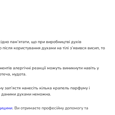
ідно пам’ятати, що при виробництві духів
 після користування духами на тілі з’явився висип, то
нтів алергічні реакції можуть виникнути навіть у
теча, нудота.
ну зап’ястя нанесіть кілька крапель парфуму і
ся даними духами неможна.
дицини
. Ви отримаєте професійну допомогу та