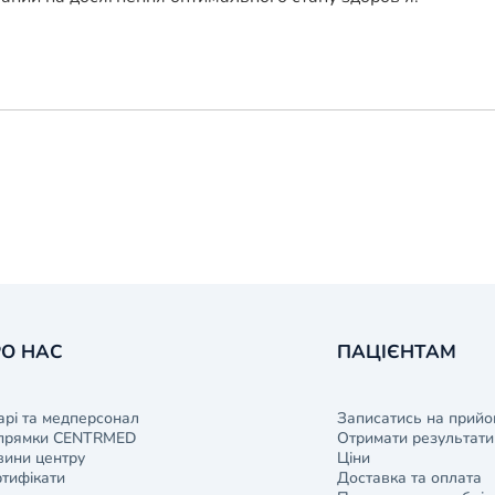
О НАС
ПАЦІЄНТАМ
арі та медперсонал
Записатись на прийо
прямки CENTRMED
Отримати результати 
ини центру
Ціни
тифікати
Доставка та оплата