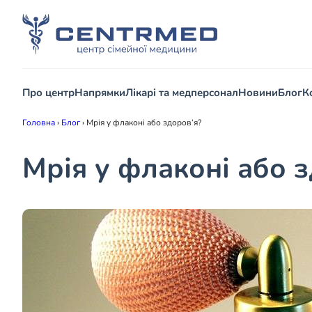
Про центр
Напрямки
Лікарі та медперсонал
Новини
Блог
К
Головна
›
Блог
›
Мрія у флаконі або здоров’я?
Мрія у флаконі або з