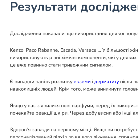
Результати дослідж
Дослідження показали, що використання деякої попул
Kenzo, Paco Rabanne, Escada, Versace … У більшості ж
використовують різні хімічні компоненти, які у деяких
це вже повинно стати тривожним сигналом.
Є випадки навіть розвитку
екземи
і
дерматиту
після в
навколишніх людей. Крім того, може виникнути головни
Якщо у вас з’явилися нові парфуми, перед їх використ
почекайте реакції шкіри. Через добу висип або інші 
Здоров’я завжди на першому місці. Якщо ви потребуєт
персоналізований підхід до вашого лікування, спрямо