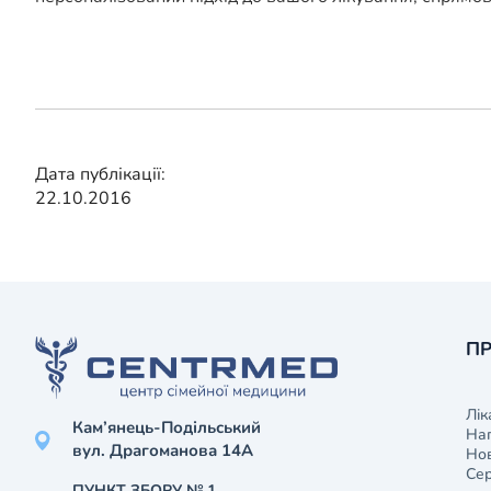
Дата публікації:
22.10.2016
ПР
Лік
Кам’янець-Подільський
На
вул. Драгоманова 14А
Нов
Сер
ПУНКТ ЗБОРУ № 1