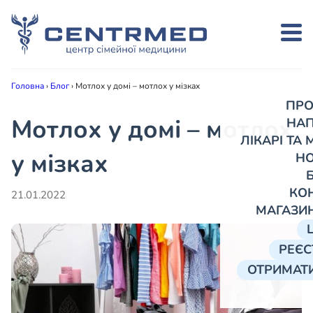
Головна
›
Блог
›
Мотлох у домі – мотлох у мізках
ПРО
Мотлох у домі – мотлох
НА
ЛІКАРІ ТА
у мізках
Н
КО
21.01.2022
МАГАЗИ
РЕЄС
ОТРИМАТИ