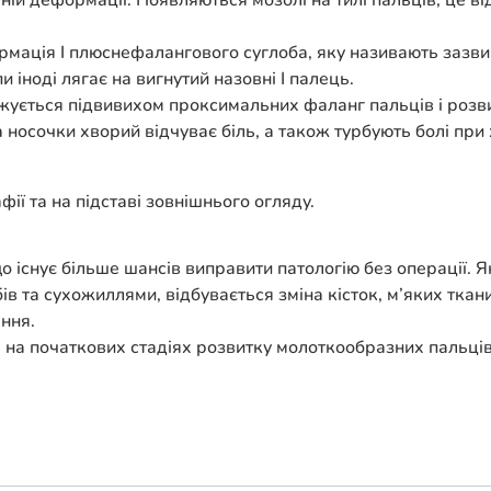
й деформації. Появляються мозолі на тилі пальців, це ві
мація I плюснефалангового суглоба, яку називають зазвич
 іноді лягає на вигнутий назовні I палець.
жується підвивихом проксимальних фаланг пальців і розв
 носочки хворий відчуває біль, а також турбують болі при 
ії та на підставі зовнішнього огляду.
 існує більше шансів виправити патологію без операції. 
в та сухожиллями, відбувається зміна кісток, м’яких ткан
ння.
 на початкових стадіях розвитку молоткообразних пальці