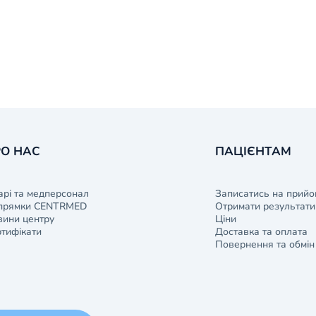
О НАС
ПАЦІЄНТАМ
арі та медперсонал
Записатись на прийо
прямки CENTRMED
Отримати результати 
ини центру
Ціни
тифікати
Доставка та оплата
Повернення та обмін