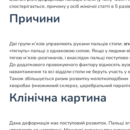
спостерігається, причому у осіб жіночої статті в 5 разів
Причини
Дві групи м’язів управляють рухами пальців стопи:
зг
«тягнуть» пальці з однаковою силою. Якщо у людини ві
тягою м’язів-розгиначів, і внаслідок пальці поступо
До додаткового провокуючого фактору відносять вузьке
навантаження та всі відділи стопи не беруть участь у х
Також збільшується ризик розвитку молоткоподібних 
хворобах (множинний склероз, церебральний параліч,
Клінічна картина
Дана деформація має поступовий розвиток. Пальці зги