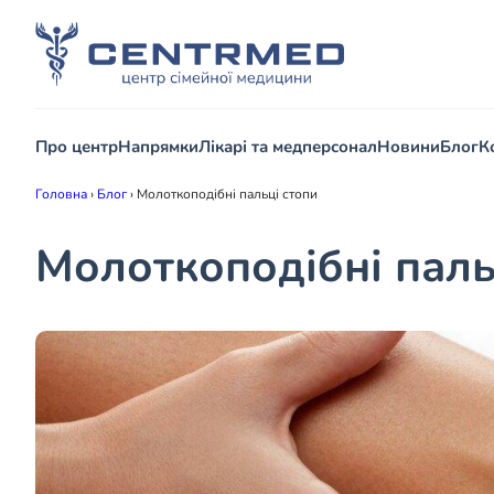
Про центр
Напрямки
Лікарі та медперсонал
Новини
Блог
К
Головна
›
Блог
›
Молоткоподібні пальці стопи
Молоткоподібні паль