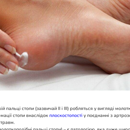
й пальці стопи (зазвичай II і III) робляться у вигляді моло
рмації стопи внаслідок
плоскостопості
у поєднанні з артроз
 травм.
 і молоткоподібні пальці стопи) – є патологією, яка дуже 