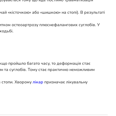
дбувається тому що йде постійно травматизація
ай «кісточкою» або «шишкою» на стопі). В результаті
итком остеоартрозу плюснефалангових суглобів. У
ходьбі.
Якщо пройшло багато часу, то деформація стає
ин та суглобів. Тому стає практично неможливим
в стопи. Хворому
лікар
призначає лікувальну