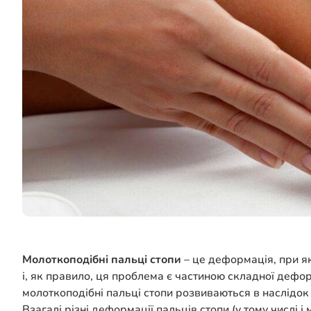
Молоткоподібні пальці стопи
– це деформація, при які
і, як правило, ця проблема є частиною складної дефо
молоткоподібні пальці стопи розвиваються в наслідок
Взагалі різні деформації пальців стопи (у тому числі