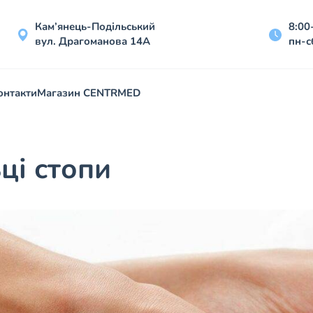
Кам’янець-Подільський
8:00
вул. Драгоманова 14А
пн-с
онтакти
Магазин CENTRMED
ці стопи