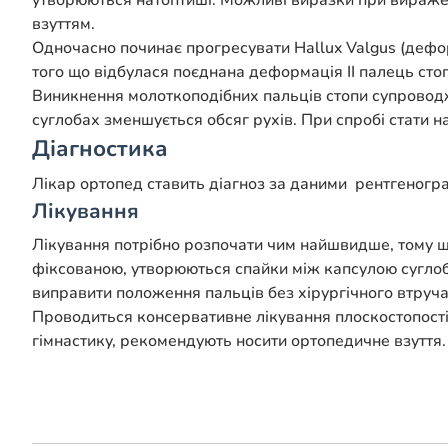
утворюються натоптиші. Можливі виразки при виражені
взуттям.
Одночасно починає прогресувати Hallux Valgus (дефор
того що відбулася поєднана деформація II палець стопи
Виникнення молоткоподібних пальців стопи супровод
суглобах зменшується обсяг рухів. При спробі стати на
Діагностика
Лікар ортопед ставить діагноз за даними рентгенограф
Лікування
Лікування потрібно розпочати чим найшвидше, тому що
фіксованою, утворюються спайки між капсулою суглобі
виправити положення пальців без хірургічного втруча
Проводиться консервативне лікування плоскостопості
гімнастику, рекомендують носити ортопедичне взуття.