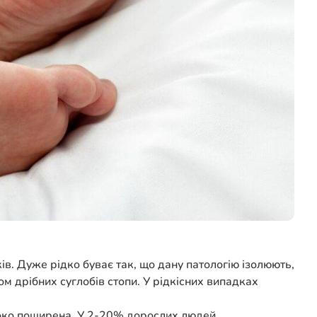
тків. Дуже рідко буває так, що дану патологію ізолюють,
ом дрібних суглобів стопи. У рідкісних випадках
широко поширена. У 2-20% дорослих людей