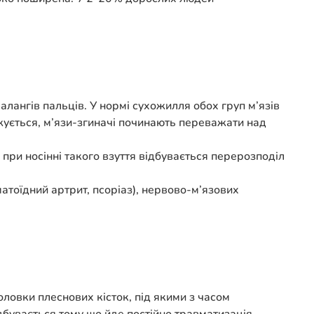
лангів пальців. У нормі сухожилля обох груп м’язів
вжується, м’язи-згиначі починають переважати над
 при носінні такого взуття відбувається перерозподіл
тоїдний артрит, псоріаз), нервово-м’язових
ловки плеснових кісток, під якими з часом