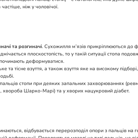
 частіше, ніж у чоловічої.
иначі та розгиначі
. Сухожилля м’язів прикріплюються до фа
дмічається плоскостопість, то у такій ситуації стопа подо
во починають деформуватися.
 та тісне взуття, а також взуття яке на високому підборі,
одьбі.
пальців стопи при деяких запальних захворюваннях (ревма
 хвороба Шарко-Марі) та у хворих нацукровий діабет.
наються, відбувається перерозподіл опори з пальців на го