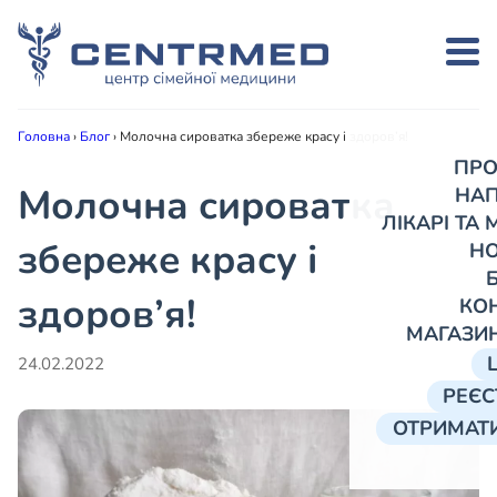
Головна
›
Блог
›
Молочна сироватка збереже красу і здоров’я!
ПРО
Молочна сироватка
НА
ЛІКАРІ ТА
збереже красу і
Н
здоров’я!
КО
МАГАЗИ
24.02.2022
РЕЄС
ОТРИМАТИ