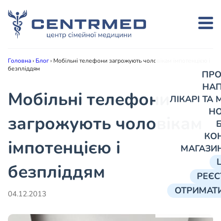
Головна
›
Блог
›
Мобільні телефони загрожують чоловікам імпотенцією і
безпліддям
ПРО
НА
Мобільні телефони
ЛІКАРІ ТА
Н
загрожують чоловікам
КО
імпотенцією і
МАГАЗИ
безпліддям
РЕЄС
ОТРИМАТИ
04.12.2013