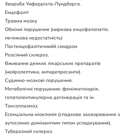
Хвороба Унферріхта-Лундборга.
Енцефаліт
Травма мозку
Обмінні порушення (ниркова енцефалопатія,
печінкова недостатність)
Постенцефалітичнийй синдром
Розсіяний склероз.
Вживання деяких лікарських препаратів
(нейролептики, антидепресанти).
Судинно-мозкові порушення.
Метаболічні порушення: фенілкетонурія,
гепатолентикулярна дегенерація та ін.
Токсоплазмоз.
Есенціальна міоклонія (спадкове захворювання з
аутосомно-домінантним типом успадкування).
Туберозний склероз.