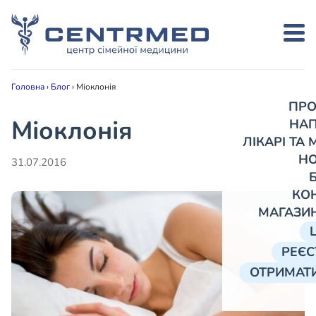
Головна
›
Блог
›
Міоклонія
ПРО
Міоклонія
НА
ЛІКАРІ ТА
Н
31.07.2016
КО
МАГАЗИ
РЕЄС
ОТРИМАТИ