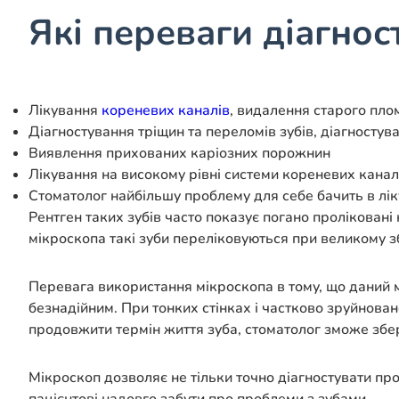
Які переваги діагнос
Лікування
кореневих каналів
, видалення старого пло
Діагностування тріщин та переломів зубів, діагносту
Виявлення прихованих каріозних порожнин
Лікування на високому рівні системи кореневих канал
Стоматолог найбільшу проблему для себе бачить в ліку
Рентген таких зубів часто показує погано проліковані
мікроскопа такі зуби переліковуються при великому зб
Перевага використання мікроскопа в тому, що даний м
безнадійним. При тонких стінках і частково зруйнов
продовжити термін життя зуба, стоматолог зможе збер
Мікроскоп дозволяє не тільки точно діагностувати про