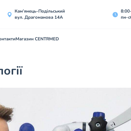
Кам’янець-Подільський
8:00
вул. Драгоманова 14А
пн-с
онтакти
Магазин CENTRMED
огії