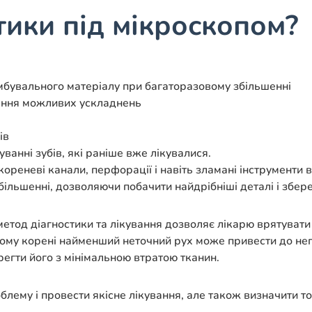
тики під мікроскопом?
мбувального матеріалу при багаторазовому збільшенні
вання можливих ускладнень
ів
ванні зубів, які раніше вже лікувалися.
 кореневі канали, перфорації і навіть зламані інструменти
ільшенні, дозволяючи побачити найдрібніші деталі і збере
етод діагностики та лікування дозволяє лікарю врятувати 
аному корені найменший неточний рух може привести до не
егти його з мінімальною втратою тканин.
блему і провести якісне лікування, але також визначити т