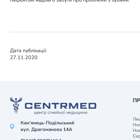
пацієнтові надовго забути про проблеми з зубами.
Дата публікації:
27.11.2020
ПР
Лік
Кам’янець-Подільський
На
вул. Драгоманова 14А
Нов
Сер