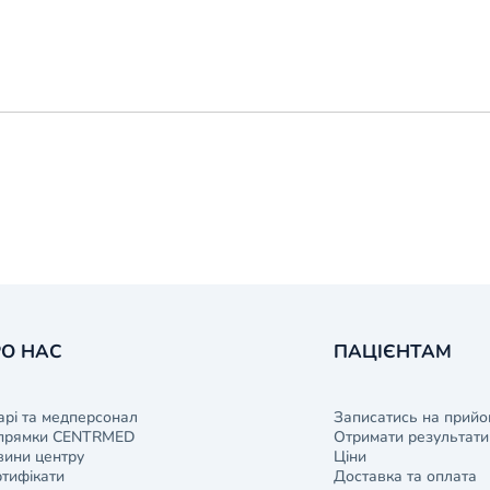
О НАС
ПАЦІЄНТАМ
арі та медперсонал
Записатись на прийо
прямки CENTRMED
Отримати результати 
ини центру
Ціни
тифікати
Доставка та оплата