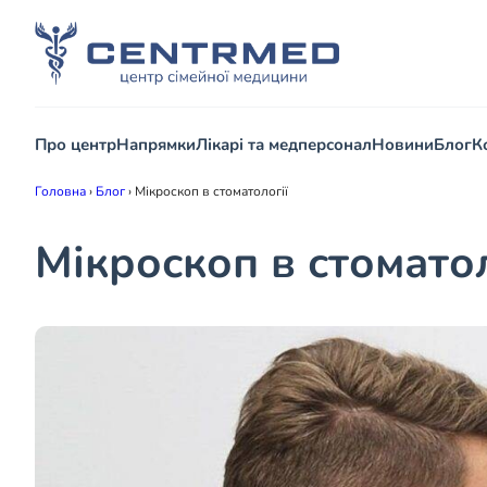
Про центр
Напрямки
Лікарі та медперсонал
Новини
Блог
К
Головна
›
Блог
›
Мікроскоп в стоматології
Мікроскоп в стоматол