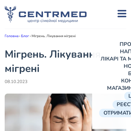
Головна
›
Блог
›
Мігрень. Лікування мігрені
ПРО
Мігрень. Лікування
НА
ЛІКАРІ ТА
мігрені
Н
КО
08.10.2023
МАГАЗИ
РЕЄС
ОТРИМАТИ