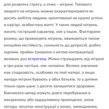
для розвитку стресу, а отже – мігрені. Типового
хворого на мігрень можна охарактеризувати як
досить амбітну людини, орієнтованої на крупні успіхи
в кар’єрі, особистому житті. У таких людей мігрень
носить гостріший характер, ніж у інших. Факторами
ризику, що провокують мігрень, вважаються також
емоційна нестійкість, схильність до депресій, діабет,
куріння, прийом (зокрема з метою контрацепції)
великих доз
естрогену
. Жінки страждають від мігрені
в три рази частіше, ніж чоловіки. Велике значення
має спадковість, особливо по лінії матері, а якщо
напади мігрені бувають у обох батьків, то у дитини
тільки один шанс з десяти залишитися здоровим.
Викликати напад можуть довге перебування в
накуреному або задушливому приміщенні, зміна
погоди, початок менструації у жінок, зневоднення,