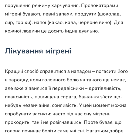
порушення режиму харчування. Провокаторами
мігрені бувають певні запахи, продукти (шоколад,
сир, горіхи), напої (какао, кава, червоне вино). Для
кожної людини це досить індивідуально.
Лікування мігрені
Кращий спосіб справитися з нападом – погасити його
в зародку, коли головного болю як такого ще немає,
але вже з’явилися її передвісники – дратівливість,
плаксивість, підвищена спрага, бажання з’їсти що-
небудь незвичайне, сонливість. У цей момент можна
спробувати заснути: часто під час сну мігрень
проходить, так і не розігнавшись. Проте буває, що
голова починає боліти саме уві сні. Багатьом добре