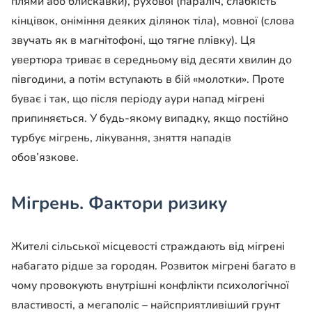
плями або блискавки), рухової (параліч, слабкість
кінцівок, оніміння деяких ділянок тіла), мовної (слова
звучать як в магнітофоні, що тягне плівку). Ця
увертюра триває в середньому від десяти хвилин до
півгодини, а потім вступають в бій «молотки». Проте
буває і так, що після періоду аури напад мігрені
припиняється. У будь-якому випадку, якщо постійно
турбує мігрень, лікування, зняття нападів
обов’язкове.
Мігрень. Фактори ризику
Жителі сільської місцевості страждають від мігрені
набагато рідше за городян. Розвиток мігрені багато в
чому провокують внутрішні конфлікти психологічної
властивості, а мегаполіс – найсприятливіший грунт