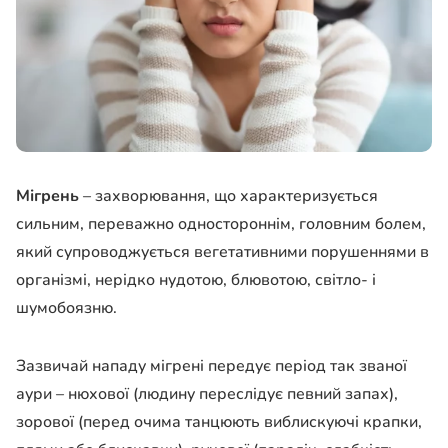
Мігрень
– захворювання, що характеризується
сильним, переважно одностороннім, головним болем,
який супроводжується вегетативними порушеннями в
організмі, нерідко нудотою, блювотою, світло- і
шумобоязню.
Зазвичай нападу мігрені передує період так званої
аури – нюхової (людину переслідує певний запах),
зорової (перед очима танцюють виблискуючі крапки,