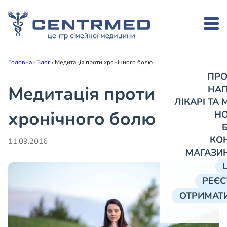
Головна
›
Блог
›
Медитація проти хронічного болю
ПРО
Медитація проти
НА
ЛІКАРІ ТА
хронічного болю
Н
КО
11.09.2016
МАГАЗИ
РЕЄС
ОТРИМАТИ