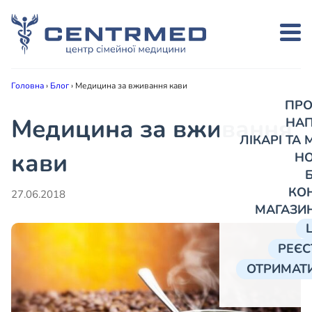
Головна
›
Блог
›
Медицина за вживання кави
ПРО
Медицина за вживання
НА
ЛІКАРІ ТА
кави
Н
КО
27.06.2018
МАГАЗИ
РЕЄС
ОТРИМАТИ