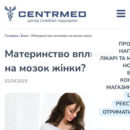
Головна
›
Блог
›
Материнство впливає на мозок жінки?
ПРО
Материнство впливає
НА
ЛІКАРІ ТА
на мозок жінки?
Н
КО
02.04.2015
МАГАЗИ
РЕЄС
ОТРИМАТИ