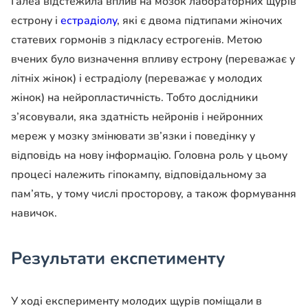
Галеа відстежила вплив на мозок лабораторних щурів
естрону і
естрадіолу
, які є двома підтипами жіночих
статевих гормонів з підкласу естрогенів. Метою
вчених було визначення впливу естрону (переважає у
літніх жінок) і естрадіолу (переважає у молодих
жінок) на нейропластичність. Тобто дослідники
з’ясовували, яка здатність нейронів і нейронних
мереж у мозку змінювати зв’язки і поведінку у
відповідь на нову інформацію. Головна роль у цьому
процесі належить гіпокампу, відповідальному за
пам’ять, у тому числі просторову, а також формування
навичок.
Результати експетименту
У ході експерименту молодих щурів поміщали в