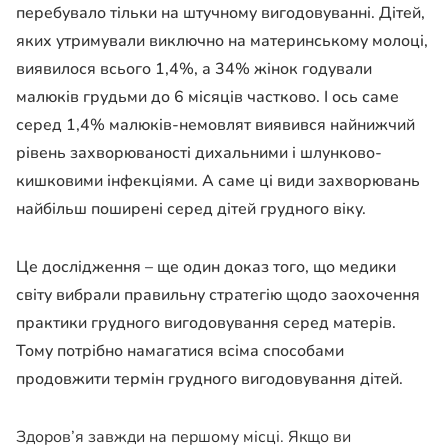
перебувало тільки на штучному вигодовуванні. Дітей,
яких утримували виключно на материнському молоці,
виявилося всього 1,4%, а 34% жінок годували
малюків грудьми до 6 місяців частково. І ось саме
серед 1,4% малюків-немовлят виявився найнижчий
рівень захворюваності дихальними і шлунково-
кишковими інфекціями. А саме ці види захворювань
найбільш поширені серед дітей грудного віку.
Це дослідження – ще один доказ того, що медики
світу вибрали правильну стратегію щодо заохочення
практики грудного вигодовування серед матерів.
Тому потрібно намагатися всіма способами
продовжити термін грудного вигодовування дітей.
Здоров’я завжди на першому місці. Якщо ви