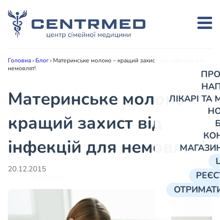
Головна
›
Блог
›
Материнське молоко – кращий захист від інфекцій для
немовлят!
ПРО
НА
Материнське молоко –
ЛІКАРІ ТА
Н
кращий захист від
КО
інфекцій для немовлят!
МАГАЗИ
20.12.2015
РЕЄС
ОТРИМАТИ