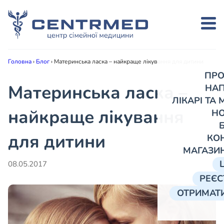
Головна
›
Блог
›
Материнська ласка – найкраще лікування для дитини
ПРО
Материнська ласка –
НА
ЛІКАРІ ТА
найкраще лікування
Н
для дитини
КО
МАГАЗИ
08.05.2017
РЕЄС
ОТРИМАТИ