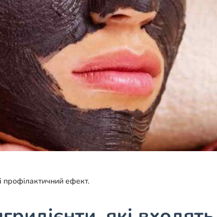
і профілактичний ефект.
нгридієнти, які входять