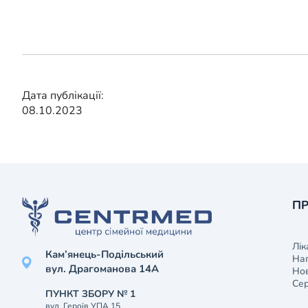
Дата публікації:
08.10.2023
ПР
Лік
Кам’янець-Подільський
На
вул. Драгоманова 14А
Нов
Сер
ПУНКТ ЗБОРУ № 1
вул. Героїв УПА 15