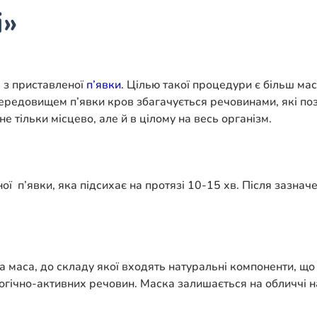
і»
 з приставленої
п’явки.
Цілью такої процедури є більш мас
 середовищем п’явки кров збагачується речовинами, які п
е тільки місцево, але й в цілому на весь організм.
ої п’явки, яка підсихає на протязі 10-15 хв. Після зазна
а маса, до складу якої входять натуральні компоненти, щ
логічно-активних речовин. Маска залишається на обличчі н