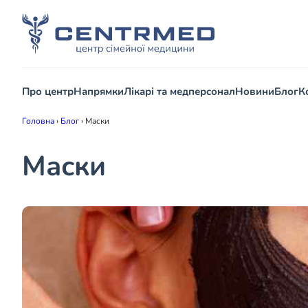
Про центр
Напрямки
Лікарі та медперсонал
Новини
Блог
К
Головна
›
Блог
›
Маски
Маски