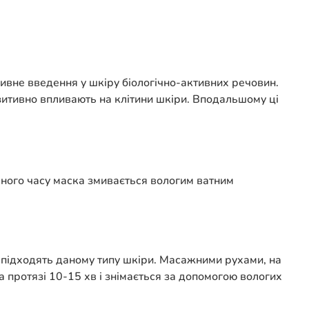
ивне введення у шкіру біологічно-активних речовин.
озитивно впливають на клітини шкіри. Вподальшому ці
ченого часу маска змивається вологим ватним
о підходять даному типу шкіри. Масажними рухами, на
а протязі 10-15 хв і знімається за допомогою вологих