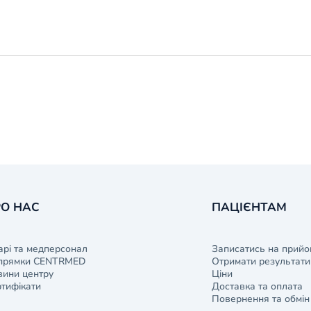
О НАС
ПАЦІЄНТАМ
арі та медперсонал
Записатись на прийо
прямки CENTRMED
Отримати результати 
ини центру
Ціни
тифікати
Доставка та оплата
Повернення та обмін