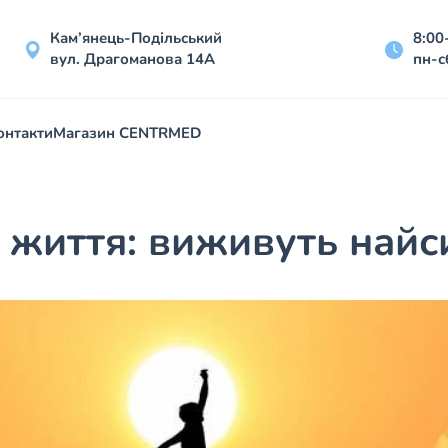
Кам’янець-Подільський
8:00
вул. Драгоманова 14А
пн-с
онтакти
Магазин CENTRMED
життя: виживуть найс