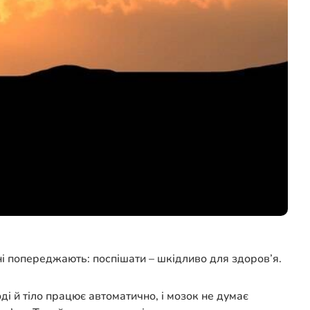
ні попереджають: поспішати – шкідливо для здоров’я.
оді й тіло працює автоматично, і мозок не думає