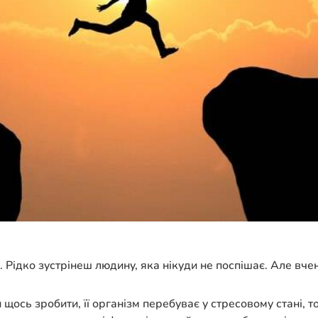
 Рідко зустрінеш людину, яка нікуди не поспішає. Але вче
щось зробити, її організм перебуває у стресовому стані, т