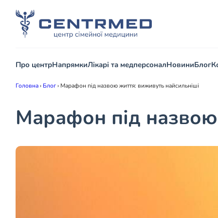
Про центр
Напрямки
Лікарі та медперсонал
Новини
Блог
К
Головна
›
Блог
›
Марафон під назвою життя: виживуть найсильніші
Марафон під назвою 