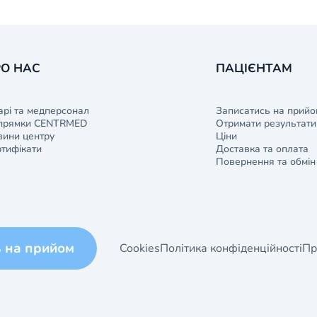
О НАС
ПАЦІЄНТАМ
арі та медперсонал
Записатись на прийо
прямки CENTRMED
Отримати результати 
ини центру
Ціни
тифікати
Доставка та оплата
Повернення та обмін
ь на прийом
Cookies
Політика конфіденційності
Пр