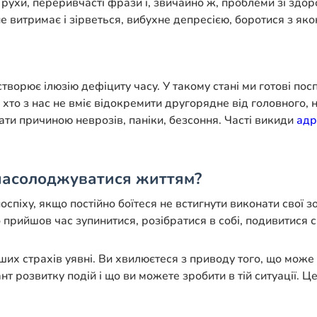
і рухи, переривчасті фрази і, звичайно ж, проблеми зі зд
 витримає і зірветься, вибухне депресією, боротися з яко
створює ілюзію дефіциту часу. У такому стані ми готові пос
то хто з нас не вміє відокремити другорядне від головного
ати причиною неврозів, паніки, безсоння. Часті викиди
адр
 насолоджуватися життям?
спіху, якщо постійно боїтеся не встигнути виконати свої з
прийшов час зупинитися, розібратися в собі, подивитися с
их страхів уявні. Ви хвилюєтеся з приводу того, що може 
т розвитку подій і що ви можете зробити в тій ситуації. Ц