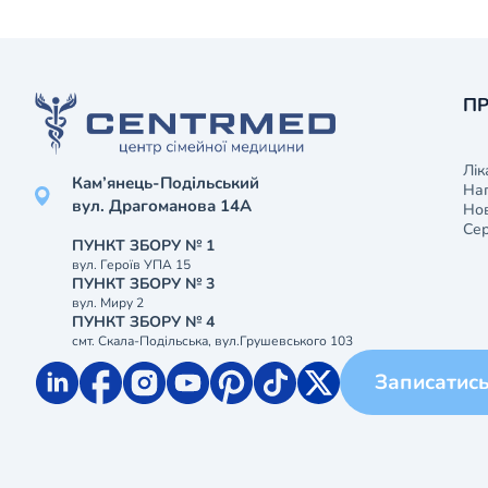
ПР
Лік
Кам’янець-Подільський
На
вул. Драгоманова 14А
Нов
Сер
ПУНКТ ЗБОРУ № 1
вул. Героїв УПА 15
ПУНКТ ЗБОРУ № 3
вул. Миру 2
ПУНКТ ЗБОРУ № 4
смт. Скала-Подільська, вул.Грушевського 103
Записатис