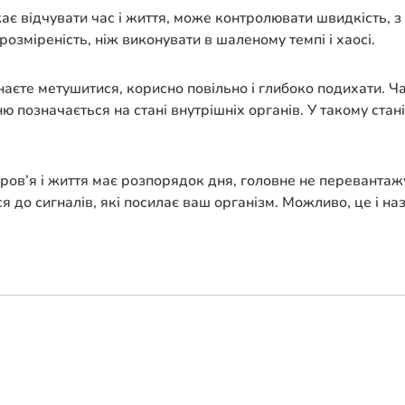
ажає відчувати час і життя, може контролювати швидкість,
 розміреність, ніж виконувати в шаленому темпі і хаосі.
инаєте метушитися, корисно повільно і глибоко подихати. Ч
ню позначається на стані внутрішніх органів. У такому стан
ов’я і життя має розпорядок дня, головне не перевантажу
я до сигналів, які посилає ваш організм. Можливо, це і на