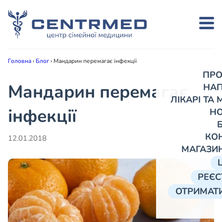
Головна
›
Блог
›
Мандарин перемагає інфекції
ПРО
Мандарин перемагає
НА
ЛІКАРІ ТА
інфекції
Н
КО
12.01.2018
МАГАЗИ
РЕЄС
ОТРИМАТИ