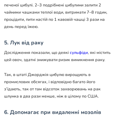
печеної цибулі. 2–3 подрібнені цибулини залити 2
чайними чашками теплої води, витримати 7–8 годин,
процідити, пити настій по 1 кавовій чашці 3 рази на
день перед їжею.
5. Лук від раку
Дослідження показали, що деякі
сульфіди
, які містить
цей овоч, здатні знижувати ризик виникнення раку.
Так, в штаті Джорджія цибулю вирощують в
промислових обсягах, і відповідно багато його
з’їдають, так от там відсоток захворювань на рак
шлунка в два рази менше, ніж в цілому по США.
6. Допомагає при видаленні мозолів