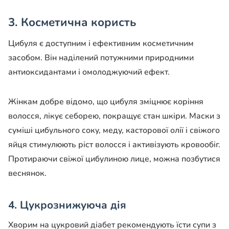
3. Косметична користь
Цибуля є доступним і ефективним косметичним
засобом. Він наділений потужними природними
антиоксидантами і омолоджуючий ефект.
Жінкам добре відомо, що цибуля зміцнює коріння
волосся, лікує себорею, покращує стан шкіри. Маски з
суміші цибульного соку, меду, касторової олії і свіжого
яйця стимулюють ріст волосся і активізують кровообіг.
Протираючи свіжої цибулиною лице, можна позбутися
веснянок.
4. Цукрознижуюча дія
Хворим на цукровий діабет рекомендують їсти супи з