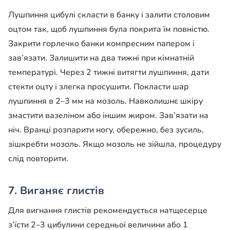
Лушпиння цибулі скласти в банку і залити столовим
оцтом так, щоб лушпиння була покрита їм повністю.
Закрити горлечко банки компресним папером і
зав’язати. Залишити на два тижні при кімнатній
температурі. Через 2 тижні витягти лушпиння, дати
стекти оцту і злегка просушити. Покласти шар
лушпиння в 2–3 мм на мозоль. Навколишнє шкіру
змастити вазеліном або іншим жиром. Зав’язати на
ніч. Вранці розпарити ногу, обережно, без зусиль,
зішкребти мозоль. Якщо мозоль не зійшла, процедуру
слід повторити.
7. Виганяє глистів
Для вигнання глистів рекомендується натщесерце
з’їсти 2–3 цибулини середньої величини або 1