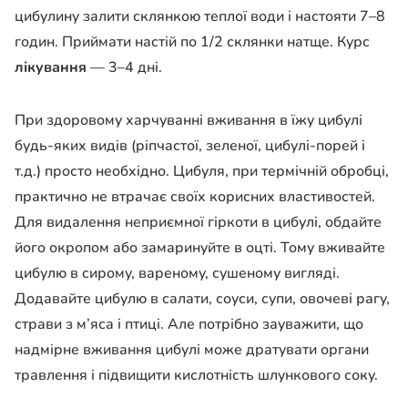
цибулину залити склянкою теплої води і настояти 7–8
годин. Приймати настій по 1/2 склянки натще. Курс
лікування
— 3–4 дні.
При здоровому харчуванні вживання в їжу цибулі
будь-яких видів (ріпчастої, зеленої, цибулі-порей і
т.д.) просто необхідно. Цибуля, при термічній обробці,
практично не втрачає своїх корисних властивостей.
Для видалення неприємної гіркоти в цибулі, обдайте
його окропом або замаринуйте в оцті. Тому вживайте
цибулю в сирому, вареному, сушеному вигляді.
Додавайте цибулю в салати, соуси, супи, овочеві рагу,
страви з м’яса і птиці. Але потрібно зауважити, що
надмірне вживання цибулі може дратувати органи
травлення і підвищити кислотність шлункового соку.