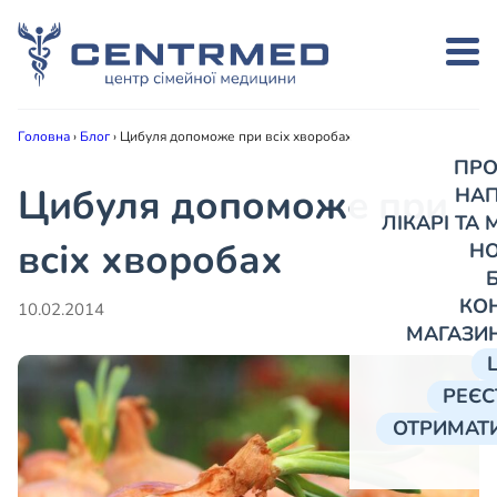
Головна
›
Блог
›
Цибуля допоможе при всіх хворобах
ПРО
Цибуля допоможе при
НА
ЛІКАРІ ТА
всіх хворобах
Н
КО
10.02.2014
МАГАЗИ
РЕЄС
ОТРИМАТИ