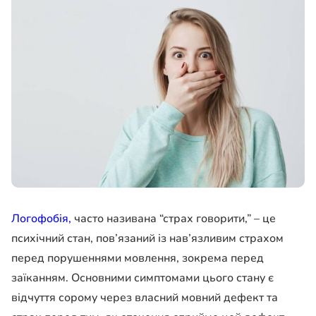
Логофобія
,
часто називана “страх говорити,” – це
психічний стан, пов’язаний із нав’язливим страхом
перед порушеннями мовлення, зокрема перед
заїканням
. Основними симптомами цього стану є
відчуття сорому через власний мовний дефект та