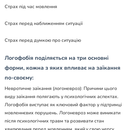
Страх під час мовлення
Страх перед наближенням ситуації
Страх перед думкою про ситуацію
Логофобія
поділяється на три основні
форми, кожна з яких впливає на
заїкання
по-своєму:
Невротичне
заїкання
(логоневроз): Причини цього
виду
заїкання
полягають у психологічних аспектах.
Логофобія
виступає як ключовий фактор у підтримці
мовленнєвих порушень. Логоневроз може виникати
після психологічних травм та розвивати стан
хвилювання перед мовленням, який,у свою чергу,