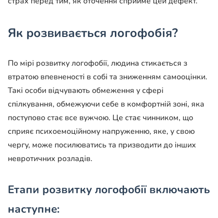
страх перед тим, як оточення сприйме цей дефект.
Як розвивається
логофобія
?
По мірі розвитку логофобії, людина стикається з
втратою впевненості в собі та зниженням самооцінки.
Такі особи відчувають обмеження у сфері
спілкування, обмежуючи себе в комфортній зоні, яка
поступово стає все вужчою. Це стає чинником, що
сприяє психоемоційному напруженню, яке, у свою
чергу, може посилюватись та призводити до інших
невротичних розладів.
Етапи розвитку логофобії включають
наступне: