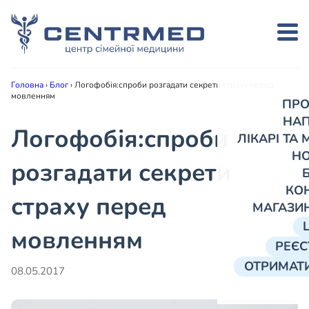
Головна
›
Блог
›
Логофобія:спроби розгадати секрети страху перед
мовленням
ПРО
НА
Логофобія:спроби
ЛІКАРІ ТА
Н
розгадати секрети
КО
страху перед
МАГАЗИ
мовленням
РЕЄС
ОТРИМАТИ
08.05.2017