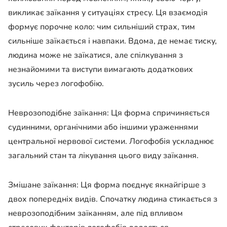
викликає
заїкання
у ситуаціях стресу. Ця взаємодія
формує порочне коло: чим сильніший страх, тим
сильніше заїкається і навпаки. Вдома, де немає тиску,
людина може не заїкатися, але спілкування з
незнайомими та виступи вимагають додаткових
зусиль через
логофобію
.
Неврозоподібне
заїкання
: Ця форма спричиняється
судинними, органічними або іншими ураженнями
центральної нервової системи.
Логофобія
ускладнює
загальний стан та лікування цього виду
заїкання
.
Змішане
заїкання
: Ця форма поєднує якнайгірше з
двох попередніх видів. Спочатку людина стикається з
неврозоподібним
заїканням
, але під впливом