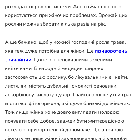
розладах нервової системи. Але найчастіше нею
користуються при жіночих проблемах. Врожай цих
рослин можна збирати кілька разів на рік.
А ще бажано, щоб у кожної господині росла трава,
яка теж дуже потрібна для жінок. Це
приворотень
звичайний
.
Цвіте він непоказними зеленими
квіточками. В народній медицині широко
застосовують цю рослину, бо лікувальними є і квіти, і
листя, які містять дубильні і смолисті речовини,
аскорбінову кислоту, цукор. І найголовніше у цій траві
містяться фітогормони, які дуже близькі до жіночих.
Тож якщо жінка хоче довго виглядати молодою,
почувати себе добре, завжди бути життєрадісною і
веселою, приворотень їй допоможе. Цією травою
лікують не лише жіночі захворювання, а й хвороби