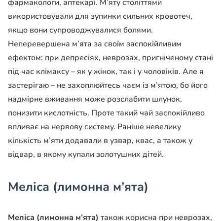
фармакологи, аптекарі. М’яту століттями
використовували для зупинки сильних кровотеч,
якщо вони супроводжувалися болями.
Неперевершена м’ята за своїм заспокійливим
ефектом: при депресіях, неврозах, пригніченому стані
під час клімаксу – як у жінок, так і у чоловіків. Але я
застерігаю – не захоплюйтесь чаєм із м’ятою, бо його
надмірне вживання може розслабити шлунок,
понизити кислотність. Проте такий чай заспокійливо
впливає на нервову систему. Раніше невелику
кількість м’яти додавали в узвар, квас, а також у
відвар, в якому купали золотушних дітей.
Меліса (лимонна м’ята)
Меліса (лимонна м’ята)
також корисна при неврозах,