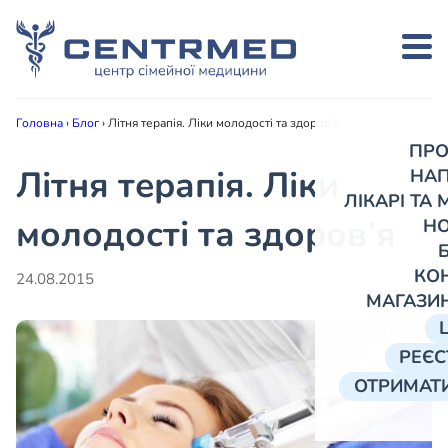
Головна
›
Блог
›
Літня терапія. Ліки молодості та здоров’я
ПРО
Літня терапія. Ліки
НА
ЛІКАРІ ТА
молодості та здоров’я
Н
КО
24.08.2015
МАГАЗИ
РЕЄС
ОТРИМАТИ