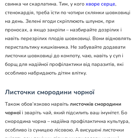
свинка чи скарлатина. Тим, у кого
хворе серце
,
стенокардія, треба їсти по чотири склянки шовковиці
на день. Зелені ягоди скріплюють шлунок, при
проносах, а якщо закріпи – назбирайте дозрілих і
навіть перезрілих плодів шовковиці. Вони відновлять
перистальтику кишківника. Не забувайте додавати
листочки шовковиці до компоту, чаю, навіть у суп і
борщ для надійної профілактики від паразитів, які
особливо набридають дітям влітку.
Листочки смородини чорної
Також обов’язково нарвіть
листочків смородини
чорної
і зваріть чай, який підсилить ваш імунітет. Бо
смородина чорна – надійна профілактична культура,
особливо із суницею лісовою. А висушені листочки