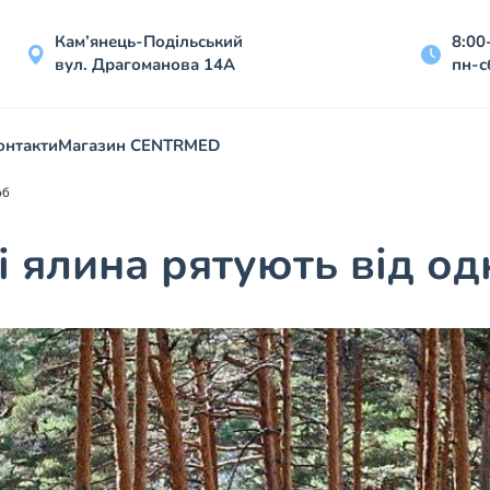
Кам’янець-Подільський
8:00
вул. Драгоманова 14А
пн-с
онтакти
Магазин CENTRMED
об
а і ялина рятують від 