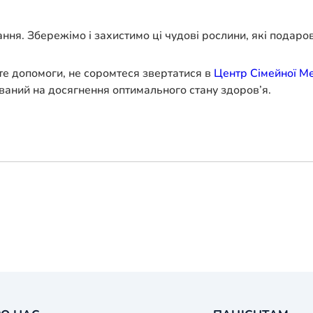
ня. Збережімо і захистимо ці чудові рослини, які подаро
те допомоги, не соромтеся звертатися в
Центр Сімейної М
ваний на досягнення оптимального стану здоров’я.