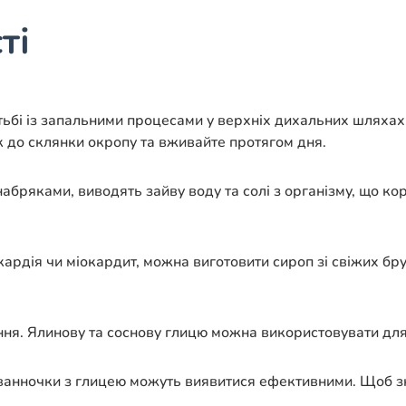
ті
ьбі із запальними процесами у верхніх дихальних шляхах,
 до склянки окропу та вживайте протягом дня.
набряками, виводять зайву воду та солі з організму, що к
рдія чи міокардит, можна виготовити сироп зі свіжих брун
ння. Ялинову та соснову глицю можна використовувати для
анночки з глицею можуть виявитися ефективними. Щоб зн