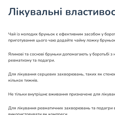
Лікувальні властивос
Чай із молодих бруньок є ефективним засобом у борот
приготування цього чаю додайте чайну ложку бруньок
Ялинові та соснові бруньки допомагають у боротьбі з 
ревматизму та подагри.
Для лікування серцевих захворювань, таких як стенока
кількох тижнів.
Не тільки внутрішнє вживання призначене для лікува
Для лікування ревматичних захворювань та подагри в
використовувати як компреси.