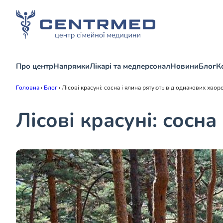
Про центр
Напрямки
Лікарі та медперсонал
Новини
Блог
К
Головна
›
Блог
›
Лісові красуні: сосна і ялина рятують від однакових хвор
Лісові красуні: сосн