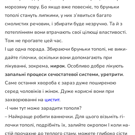
морозяну пору. Бо якщо вже повесніє, то бруньки
тополі стануть липкими, у них з’явиться ба­гато
смолистих речовин, і збирати буде незручно. Та й з
потеплінням вони втрачають свої цілющі властивості.
Тож не проґавте цей час.
І ще одна порада. Збираю­чи бруньки тополі, не вики­
дайте гілочки, оскільки вони допомагають при
лікуванні, зокрема,
нирок
. Особливо добре лікують
запальні про­цеси сечостатевої системи, уретрити
.
Саме остання хво­роба є зараз дуже пошире­ною
серед чоловіків і жінок. Дуже корисні вони при
захворюванні на
цистит
.
-І чим тут може зарадити тополя?
– Найкраще робити ван­ночки. Для цього візьміть гі­
лочки тополі, подрібніть їх, залийте окропом І коли на­
стій прочахне до теплого ста­ну, можете глибоко сісти