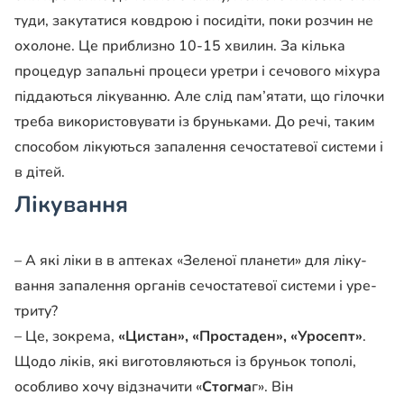
ту­ди, закутатися ковдрою і по­сидіти, поки розчин не
охо­лоне. Це приблизно 10-15 хвилин. За кілька
процедур запальні процеси уретри і сечового міхура
піддаються лікуванню. Але слід пам’ята­ти, що гілочки
треба вико­ристовувати із бруньками. До речі, таким
способом лі­куються запалення сечоста­тевої системи і
в дітей.
Лікування
– А які ліки в в аптеках «Зеленої планети» для ліку­
вання запалення органів се­чостатевої системи і уре­
триту?
– Це, зокрема,
«Цистан», «Простаден», «Уросепт»
.
Що­до ліків, які виготовляються із бруньок тополі,
особливо хочу відзначити «
Стогма
г». Він