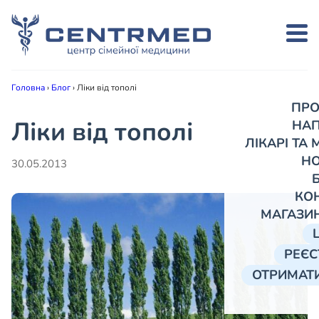
Головна
›
Блог
›
Ліки від тополі
ПРО
Ліки від тополі
НА
ЛІКАРІ ТА
Н
30.05.2013
КО
МАГАЗИ
РЕЄС
ОТРИМАТИ