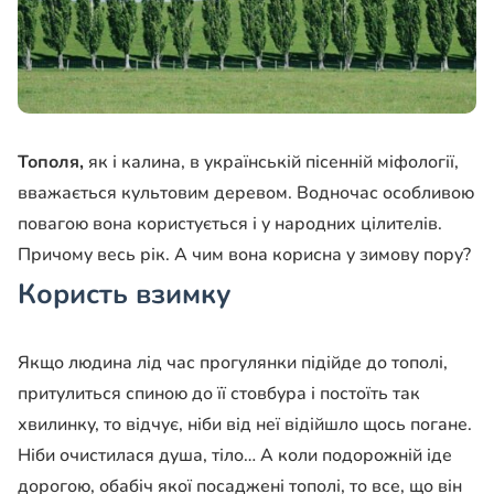
Тополя,
як і калина, в українській пісенній міфології,
вважається культовим деревом. Водночас особли­вою
повагою вона користується і у на­родних цілителів.
При­чому весь рік. А чим вона корисна у зимо­ву пору?
Користь взимку
Якщо людина лід час прогу­лянки підійде до тополі,
при­тулиться спиною до її стовбу­ра і постоїть так
хвилинку, то відчує, ніби від неї відійшло щось погане.
Ніби очистила­ся душа, тіло… А коли подо­рожній іде
дорогою, обабіч якої посаджені тополі, то все, що він