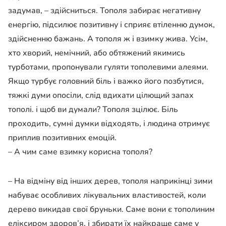
задумав, – здійсниться. Тополя забирає негативну
енергію, підсилює позитивну і сприяє втіленню думок,
здій­сненню бажань. А тополя ж і взимку жива. Усім,
хто хво­рий, немічний, або обтяжений якимись
турботами, пропонували гуляти тополевими алеями.
Якщо турбує головний біль і важко його позбу­тися,
тяжкі думи опосіли, слід вдихати цілющий запах
тополі. і щоб ви думали? Тополя зцілює. Біль
проходить, сумні думки відходять, і людина отримує
приплив позитивних емоцій.
– А чим саме взимку ко­рисна тополя?
– На відміну від інших де­рев, тополя наприкінці зими
набуває особливих лікуваль­них властивостей, коли
де­рево викидав свої бруньки. Саме вони є тополиним
елік­сиром здоров’я, і збирати їх найкраще саме у