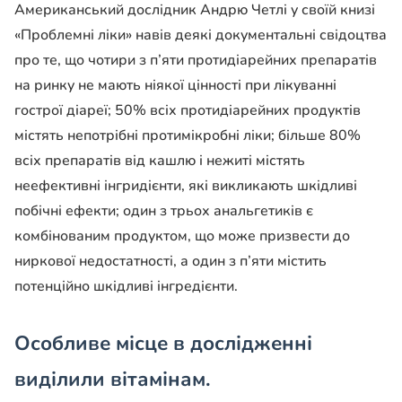
Американський дослідник Андрю Четлі у своїй книзі
«Проблемні ліки» навів деякі документальні свідоцтва
про те, що чотири з п’яти протидіарейних препаратів
на ринку не мають ніякої цінності при лікуванні
гострої діареї; 50% всіх протидіарейних продуктів
містять непотрібні протимікробні ліки; більше 80%
всіх препаратів від кашлю і нежиті містять
неефективні інгридієнти, які викликають шкідливі
побічні ефекти; один з трьох анальгетиків є
комбінованим продуктом, що може призвести до
ниркової недостатності, а один з п’яти містить
потенційно шкідливі інгредієнти.
Особливе місце в дослідженні
виділили вітамінам.