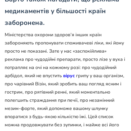
медикаментів у більшості країн
заборонена.
Міністерства охорони здоров’я інших країн
забороняють пропонувати споживачеві ліки, які йому
просто не показані. Зате у нас «заспокійлива»
реклама про чудодійні препарати, просто лізе у вуха і
потрапляє на очі на кожному розі: про чудодійний
арбідол, який не впустить
вірус
грипу у ваш організм,
про чарівний Візін, який зробить ваш погляд ясним і
гострим, про рятівний ренні, який моментально
полегшить страждання при печії, про незамінний
мезим-форте, який допоможе вашому шлунку
впоратися з будь-якою кількістю їжі. Цей список
можна продовжувати без зупинки, і майже всі його