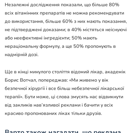
Незалежні дослідження показали, що більше 80%
всіх вітамінних препаратів не можна рекомендувати
до використання, більше 60% з них мають показання,
не підтверджені доказами; в 40% містяться неіснуючі
або неефективні інгредієнти; 50% мають
нераціональну формулу, а ще 50% пропонують в
надмірній дозі.
Ще в кінці минулого століття відомий лікар, академік
Борис Вотчал, попереджав: «Ми живемо у вік
безпечної хірургії і все більш небезпечної лікарської
терапії». Бути може, ці слова змусять нас відвикнути
від закликів нав’язливої ​​реклами і бачити у всіх
красиво пропонованих ліках тільки друзів.
Варто також нагадати, що реклама