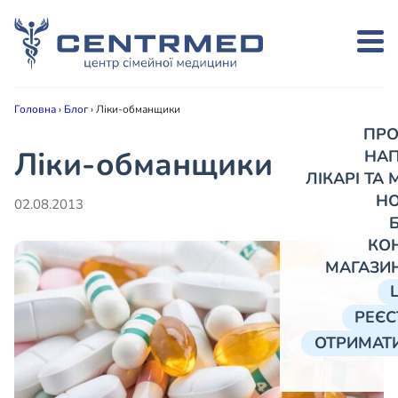
Головна
›
Блог
›
Ліки-обманщики
ПРО
Ліки-обманщики
НА
ЛІКАРІ ТА
Н
02.08.2013
КО
МАГАЗИ
РЕЄС
ОТРИМАТИ