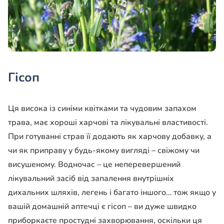
Гісоп
Ця висока із синіми квітками та чудовим запахом
трава, має хороші харчові та лікувальні властивості.
При готуванні страв її додають як харчову добавку, а
чи як приправу у будь-якому вигляді – свіжому чи
висушеному. Водночас – це неперевершений
лікувальний засіб від запалення внутрішніх
дихальних шляхів, легень і багато іншого… тож якщо у
вашій домашній аптечці є гісоп – ви дуже швидко
приборкаєте простудні захворювання, оскільки ця