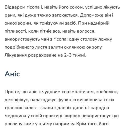
Відваром гісопа і, навіть його соком, успішно лікують
рани, які дуже тяжко загоюються. Допоможе він і
онкохворим, як тонізуючий засіб. При надмірній
пітливості, коли пітніє все, навіть волосся,
використовують чай з гісопа: одну столову ложку
подрібненого листя залити склянкою окропу.
Лікування розраховане на 2-3 тижні.
Аніс
Про те, що аніс є чудовим спазмолітиком, знеболює,
дезінфікує, налагоджує функцію кишківника і всіх
травних залоз – знали з давніх давен. І народна
медицина у своїй практиці широко використовує цю
рослину саме у цьому напрямку. Крім того, його