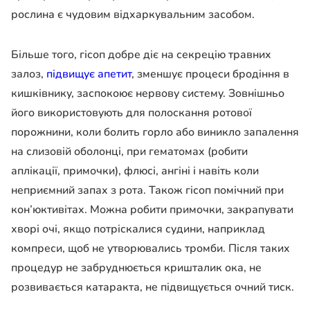
рослина є чудовим відхаркувальним засобом.
Більше того, гісоп добре діє на секрецію травних
залоз,
підвищує апетит
, зменшує процеси бродіння в
кишківнику, заспокоює нервову систему. Зовнішньо
його використовують для полоскання ротової
порожнини, коли болить горло або виникло запалення
на слизовій оболонці, при гематомах (робити
аплікації, примочки), флюсі, ангіні і навіть коли
неприємний запах з рота. Також гісоп помічний при
кон’юктивітах. Можна робити примочки, закрапувати
хворі очі, якщо потріскалися судини, наприклад
компреси, щоб не утворювались тромби. Після таких
процедур не забруднюється кришталик ока, не
розвивається катаракта, не підвищується очний тиск.