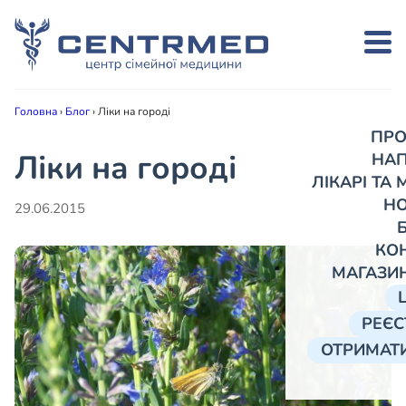
Головна
›
Блог
›
Ліки на городі
ПРО
Ліки на городі
НА
ЛІКАРІ ТА
Н
29.06.2015
КО
МАГАЗИ
РЕЄС
ОТРИМАТИ