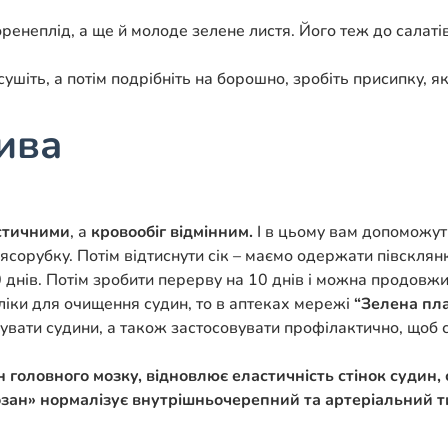
ренеплід, а ще й молоде зелене листя. Його теж до салат
висушіть, а потім подрібніть на борошно, зробіть присипку,
ива
стичними
, а
кровообіг відмінним.
І в цьому вам допоможуть
ясорубку. Потім відтиснути сік – маємо одержати півсклянк
 днів. Потім зробити перерву на 10 днів і можна продовжи
ліки для очищення судин, то в аптеках мережі
“Зелена пл
ікувати судини, а також застосовувати профілактично, що
 головного мозку, відновлює еластичність стінок судин
озан» нормалізує внутрішньочерепний та артеріальний ти