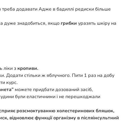
ів треба додавати Адже в бадиллі редиски більше
 яка дуже знадобиться, якщо
грибки
уразять шкіру на
 ліки з
кропиви.
и. Додати стільки ж яблучного. Пити 1 раз на добу
ти курс.
анета”
можете придбати дозований засіб,
б судини були еластичними і не перешкоджали
, сприяє розсмоктуванню холестеринових бляшок,
ск, відновлює функції організму в післяінсультний