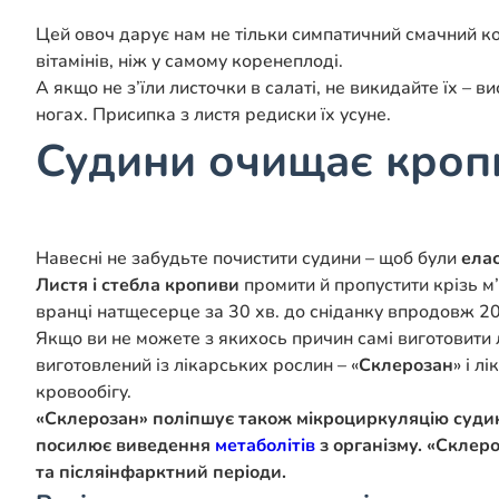
Цей овоч дарує нам не тільки симпатичний смачний ко
вітамінів, ніж у самому коренеплоді.
А якщо не з’їли листочки в салаті, не викидайте їх – 
ногах. Присипка з листя редиски їх усуне.
Судини очищає кроп
Навесні не забудьте почистити судини – щоб були
ела
Листя і стебла кропиви
промити й пропустити крізь м’
вранці натщесерце за 30 хв. до сніданку впродовж 20
Якщо ви не можете з якихось причин самі виготовити 
виготовлений із лікарських рослин – «
Склерозан
» і л
кровообігу.
«Склерозан» поліпшує також мікроциркуляцію судин
посилює виведення
метаболітів
з організму. «Склер
та післяінфарктний періоди.