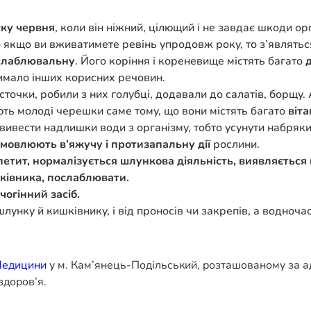
ку червня
, коли він ніжний, цілющий і не завдає шкоди ор
 Бо якщо ви вживатимете ревінь упродовж року, то з’являть
слаблювальну
. Його коріння і кореневище містять багато
чимало інших корисних речовин.
точки, робили з них голубці, додавали до салатів, борщу.
ь молоді черешки саме тому, що вони містять багато
віта
би вивести надлишки води з організму, тобто усунути набр
мовлюють в’яжучу і протизапальну дії
рослини.
етит, нормалізується шлункова діяльність, виявляється
ківника, послаблювати.
огінний засіб.
лунку й кишківнику, і від проносів чи закрепів, а водноча
Медицини
у м. Кам’янець-Подільський, розташованому за ад
здоров’я.