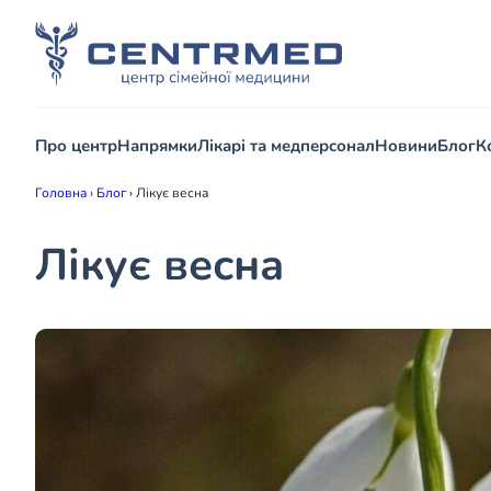
Про центр
Напрямки
Лікарі та медперсонал
Новини
Блог
К
Головна
›
Блог
›
Лікує весна
Лікує весна