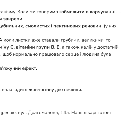
ганізму. Коли ми говоримо «
обмежити в харчуванні
» –
ся
закрепи.
дубильних, смолистих і пектинових речовин,
(у них
 А коли листки вже ставали грубими, великими, то
міну С, вітаміни групи В, Е
, а також калій у достатній
яки, щоб нормально працювало серце і людина була
 в’яжучий ефект.
с налагодить жовчогінну дію печінки.
ресою: вул. Драгоманова, 14а. Наші лікарі готові