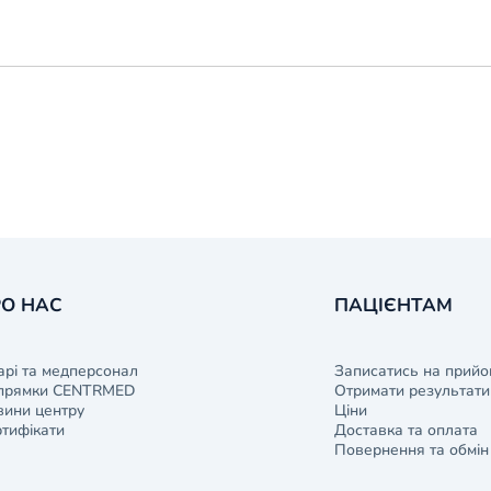
О НАС
ПАЦІЄНТАМ
арі та медперсонал
Записатись на прийо
прямки CENTRMED
Отримати результати 
ини центру
Ціни
тифікати
Доставка та оплата
Повернення та обмін