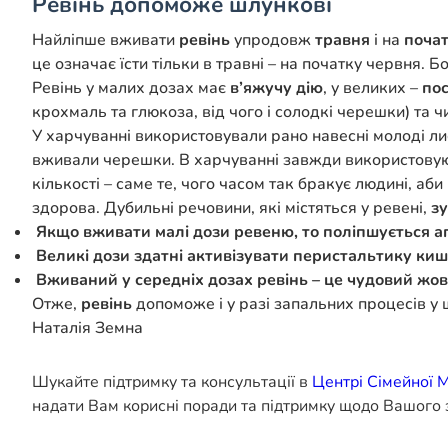
Ревінь допоможе шлункові
Найліпше вживати
ревінь
упродовж
травня
і на
почат
це означає їсти тільки в травні – на початку червня.
Ревінь у малих дозах має
в’яжучу дію
, у великих –
по
крохмаль та глюкоза, від чого і солодкі черешки) та 
У харчуванні використовували рано навесні молоді лис
вживали черешки. В харчуванні завжди використовуют
кількості – саме те, чого часом так бракує людині, а
здорова. Дубильні речовини, які містяться у ревені,
зу
Якщо вживати малі дози ревеню, то поліпшується ап
Великі дози здатні активізувати перистальтику киш
Вживаний у середніх дозах ревінь – це чудовий жовч
Отже,
ревінь
допоможе і у разі запальних процесів у ш
Наталія Земна
Шукайте підтримку та консультації в
Центрі Сімейної 
надати Вам корисні поради та підтримку щодо Вашого 