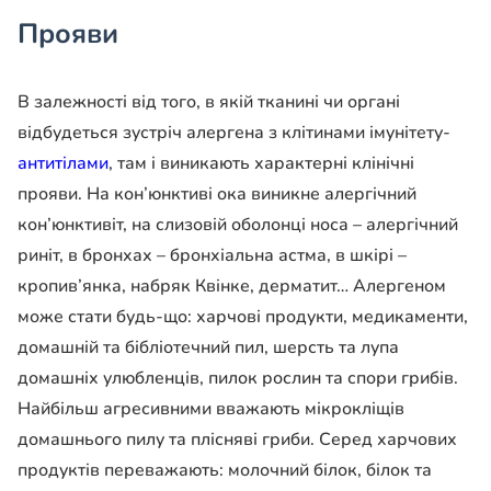
Прояви
В залежності від того, в якій тканині чи органі
відбудеться зустріч алергена з клітинами імунітету-
антитілами
, там і виникають характерні клінічні
прояви. На кон’юнктиві ока виникне алергічний
кон’юнктивіт, на слизовій оболонці носа – алергічний
риніт, в бронхах – бронхіальна астма, в шкірі –
кропив’янка, набряк Квінке, дерматит… Алергеном
може стати будь-що: харчові продукти, медикаменти,
домашній та бібліотечний пил, шерсть та лупа
домашніх улюбленців, пилок рослин та спори грибів.
Найбільш агресивними вважають мікрокліщів
домашнього пилу та плісняві гриби. Серед харчових
продуктів переважають: молочний білок, білок та