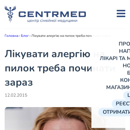
Головна
›
Блог
›
Лікувати алергію на пилок треба починати зараз
ПРО
Лікувати алергію на
НА
ЛІКАРІ ТА
пилок треба починати
Н
зараз
КО
МАГАЗИ
12.02.2015
РЕЄС
ОТРИМАТИ