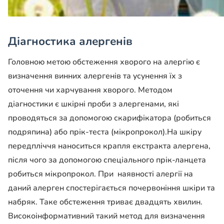
Діагностика алергенів
Головною метою обстеження хворого на алергію є
визначення винних алергенів та усунення їх з
оточення чи харчування хворого. Методом
діагностики є шкірні проби з алергенами, які
проводяться за допомогою скарифікатора (робиться
подряпина) або прік-теста (мікропрокол).На шкіру
передпліччя наноситься крапля екстракта алергена,
після чого за допомогою спеціального прік-ланцета
робиться мікропрокол. При наявності алергії на
даний алерген спостерігається почервоніння шкіри та
набряк. Таке обстеження триває двадцять хвилин.
Високоінформативний такий метод для визначення