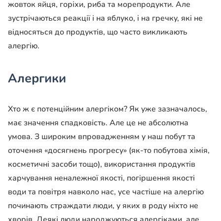
жовток яйця, горіхи, риба та морепродукти. Але
зустрічаються реакції і на яблуко, і на гречку, які не
відносяться до продуктів, що часто викликають
алергію.
Алергики
Хто ж є потенційним алергіком?
Як уже зазначалось,
має значення спадковість. Але це не абсолютна
умова. З широким впровадженням у наш побут та
оточення «досягнень прогресу» (як-то побутова хімія,
косметичні засоби тощо), використання продуктів
харчування неналежної якості, погіршення якості
води та повітря навколо нас, усе частіше на алергію
починають страждати люди, у яких в роду ніхто не
хворів. Деякі люди народжуються алергіками, але