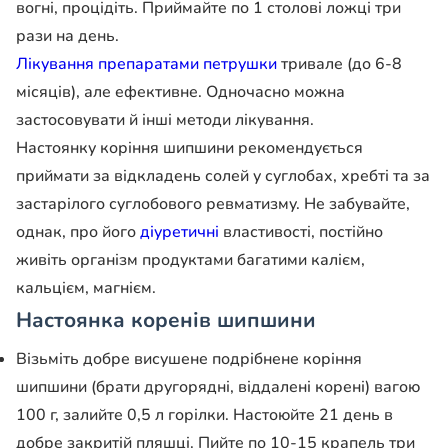
вогні, процідіть. Приймайте по 1 столові ложці три
рази на день.
Лікування препаратами петрушки
тривале (до 6-8
місяців), але ефективне. Одночасно можна
застосовувати й інші методи лікування.
Настоянку коріння шипшини рекомендується
приймати за відкладень солей у суглобах, хребті та за
застарілого суглобового ревматизму. Не забувайте,
однак, про його
діуретичні
властивості, постійно
живіть організм продуктами багатими калієм,
кальцієм, магнієм.
Настоянка коренів шипшини
Візьміть добре висушене подрібнене коріння
шипшини (брати другорядні, віддалені корені) вагою
100 г, залийте 0,5 л горілки. Настоюйте 21 день в
добре закритій пляшці. Пийте по 10-15 крапель три