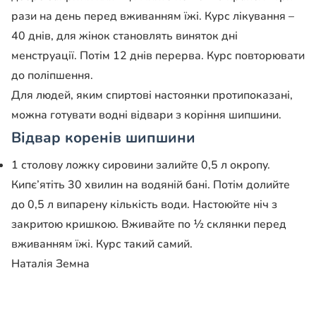
рази на день перед вживанням їжі. Курс лікування –
40 днів, для жінок становлять виняток дні
менструації. Потім 12 днів перерва. Курс повторювати
до поліпшення.
Для людей, яким спиртові настоянки протипоказані,
можна готувати водні відвари з коріння шипшини.
Відвар коренів шипшини
1 столову ложку сировини залийте 0,5 л окропу.
Кипє’ятіть 30 хвилин на водяній бані. Потім долийте
до 0,5 л випарену кількість води. Настоюйте ніч з
закритою кришкою. Вживайте по ½ склянки перед
вживанням їжі. Курс такий самий.
Наталія Земна