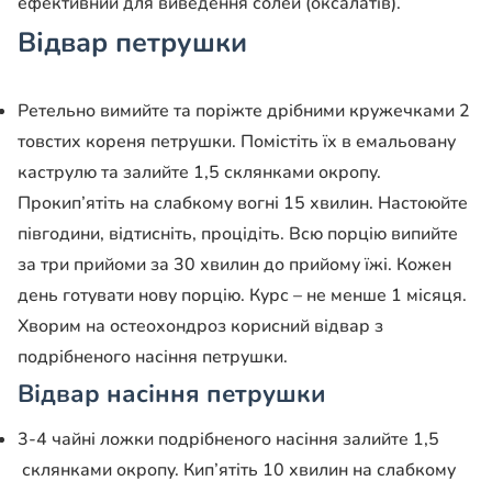
ефективний для виведення солей (оксалатів).
Відвар петрушки
Ретельно вимийте та поріжте дрібними кружечками 2
товстих кореня петрушки. Помістіть їх в емальовану
каструлю та залийте 1,5 склянками окропу.
Прокип’ятіть на слабкому вогні 15 хвилин. Настоюйте
півгодини, відтисніть, процідіть. Всю порцію випийте
за три прийоми за 30 хвилин до прийому їжі. Кожен
день готувати нову порцію. Курс – не менше 1 місяця.
Хворим на остеохондроз корисний відвар з
подрібненого насіння петрушки.
Відвар насіння петрушки
3-4 чайні ложки подрібненого насіння залийте 1,5
склянками окропу. Кип’ятіть 10 хвилин на слабкому