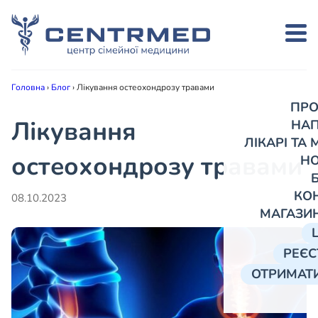
Головна
›
Блог
›
Лікування остеохондрозу травами
ПРО
Лікування
НА
ЛІКАРІ ТА
остеохондрозу травами
Н
КО
08.10.2023
МАГАЗИ
РЕЄС
ОТРИМАТИ