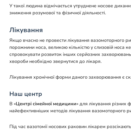
У такої людина відмічається утруднене носове дихання
зниження розумової та фізичної діяльності.
Лікування
Якщо вчасно не провести лікування вазомоторного ри
порожнини носа, великою кількістю у слизовій носа к
спровокувати розвиток інших серйозних захворювань Л
хвороби необхідно звернутися до лікаря.
Лікування хронічної форми даного захворювання є скл
Наш центр
В «
Центрі сімейної медицини
» для лікування різних 
найефективніших методів лікування вазомоторного ри
Під час вазотомії носових раковин лікарем розсікаютьс