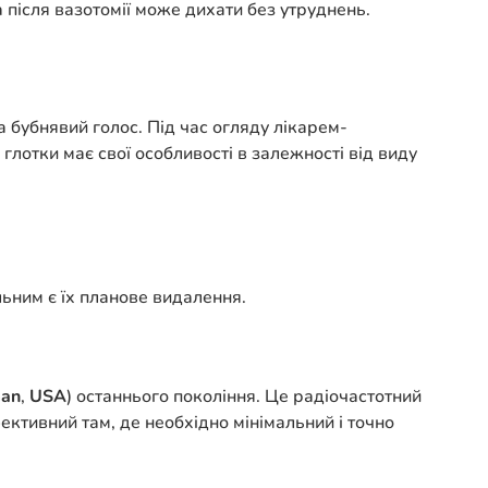
 після вазотомії може дихати без утруднень.
а бубнявий голос. Під час огляду лікарем-
 глотки має свої особливості в залежності від виду
льним є їх планове видалення.
man
,
USA
) останнього покоління. Це радіочастотний
фективний там, де необхідно мінімальний і точно