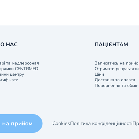
О НАС
ПАЦІЄНТАМ
арі та медперсонал
Записатись на прийо
прямки CENTRMED
Отримати результати 
ини центру
Ціни
тифікати
Доставка та оплата
Повернення та обмін
ь на прийом
Cookies
Політика конфіденційності
Пр