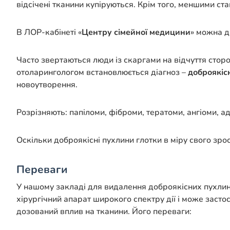
відсічені тканини купіруються. Крім того, меншими ст
В ЛОР-кабінеті «
Центру сімейної медицини
» можна ді
Часто звертаються люди із скаргами на відчуття сторо
отоларингологом встановлюється діагноз –
доброякіс
новоутворення.
Розрізняють: папіломи, фіброми, тератоми, ангіоми, ад
Оскільки доброякісні пухлини глотки в міру свого зр
Переваги
У нашому закладі для видалення доброякісних пухлин
хірургічний апарат широкого спектру дії і може засто
дозований вплив на тканини. Його переваги: