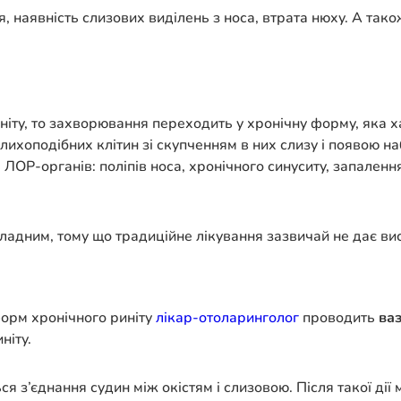
, наявність слизових виділень з носа, втрата нюху. А тако
ніту, то захворювання переходить у хронічну форму, яка 
елихоподібних клітин зі скупченням в них слизу і появою 
ОР-органів: поліпів носа, хронічного синуситу, запаленн
адним, тому що традиційне лікування зазвичай не дає вис
форм хронічного риніту
лікар-отоларинголог
проводить
ва
ніту.
я з’єднання судин між окістям і слизовою. Після такої дії