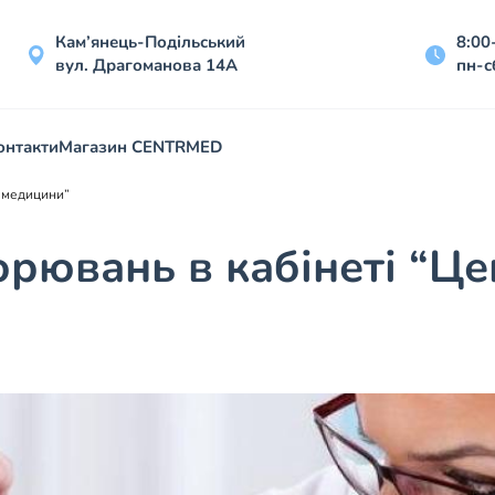
Кам’янець-Подільський
8:00
вул. Драгоманова 14А
пн-с
онтакти
Магазин CENTRMED
ї медицини”
рювань в кабінеті “Це