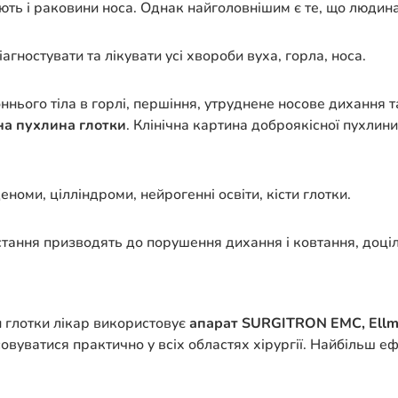
ають і раковини носа. Однак найголовнішим є те, що людина
агностувати та лікувати усі хвороби вуха, горла, носа.
ннього тіла в горлі, першіння, утруднене носове дихання т
на пухлина глотки
. Клінічна картина доброякісної пухлини
еноми, цілліндроми, нейрогенні освіти, кісти глотки.
остання призводять до порушення дихання і ковтання, доці
 глотки лікар використовує
апарат SURGITRON EMC, Ell
совуватися практично у всіх областях хірургії. Найбільш е