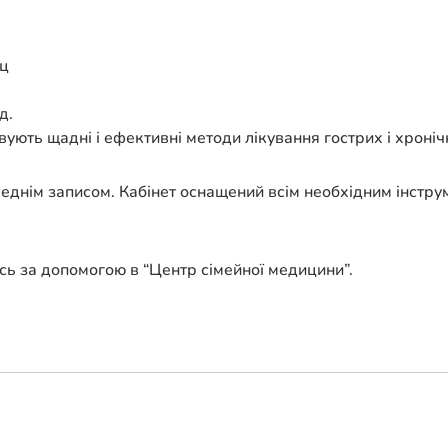
Гц
д.
ують щадні і ефективні методи лікування гострих і хроніч
реднім записом. Кабінет оснащений всім необхідним інстру
есь за допомогою в “Центр сімейної медицини”.