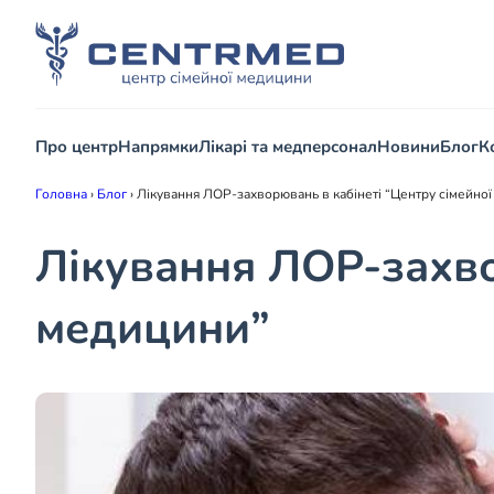
Про центр
Напрямки
Лікарі та медперсонал
Новини
Блог
К
Головна
›
Блог
›
Лікування ЛОР-захворювань в кабінеті “Центру сімейно
Лікування ЛОР-захво
медицини”