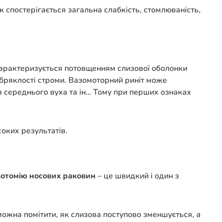
ж спостерігається загальна слабкість, стомлюваність,
характеризується потовщенням слизової оболонки
набряклості строми. Вазомоторний риніт може
я середнього вуха та ін… Тому при перших ознаках
оких результатів.
зотомію носових раковин
– це швидкий і один з
 можна помітити, як слизова поступово зменшується, а