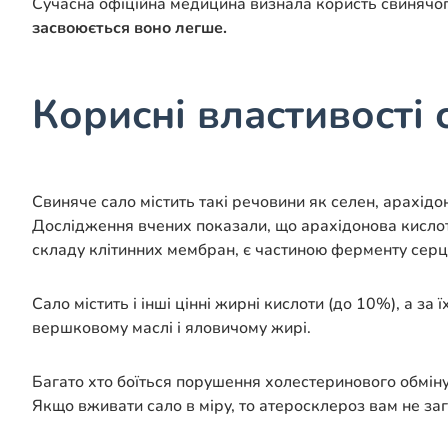
Сучасна офіційна медицина визнала користь свинячог
засвоюється воно легше.
Корисні властивості 
Свиняче сало містить такі речовини як селен, арахідон
Дослідження вчених показали, що арахідонова кислота
складу клітинних мембран, є частиною ферменту серцев
Сало містить і інші цінні жирні кислоти (до 10%), а за
вершковому маслі і яловичому жирі.
Багато хто боїться порушення холестеринового обміну 
Якщо вживати сало в міру, то атеросклероз вам не з