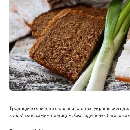
Традиційно свиняче сало вважається українським делі
зобов’язані самим італійцям. Сьогодні існує багато зах