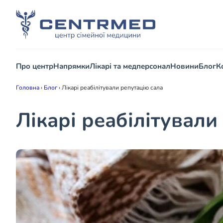
Про центр
Напрямки
Лікарі та медперсонал
Новини
Блог
К
Головна
›
Блог
›
Лікарі реабілітували репутацію сала
Лікарі реабілітували