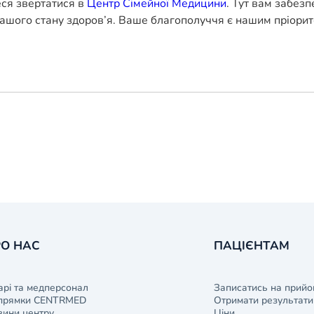
еся звертатися в
Центр Сімейної Медицини
. Тут вам забез
ашого стану здоров’я. Ваше благополуччя є нашим пріорит
О НАС
ПАЦІЄНТАМ
арі та медперсонал
Записатись на прийо
прямки CENTRMED
Отримати результати 
ини центру
Ціни