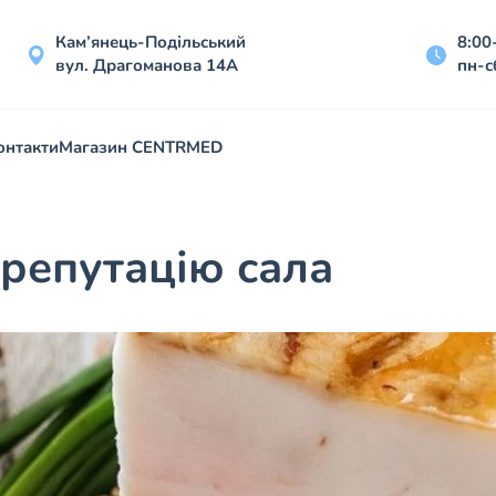
Кам’янець-Подільський
8:00
вул. Драгоманова 14А
пн-с
онтакти
Магазин CENTRMED
 репутацію сала