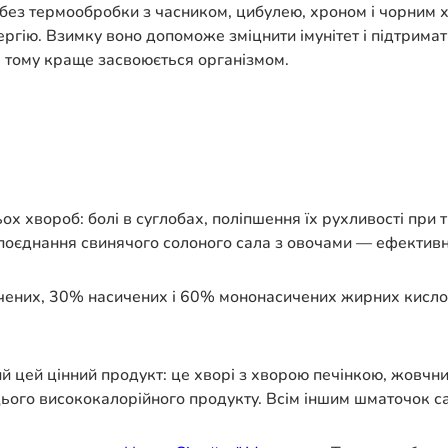
без термообробки з часником, цибулею, хроном і чорним х
ргію. Взимку воно допоможе зміцнити імунітет і підтримат
 а тому краще засвоюється організмом.
ьох хвороб: болі в суглобах, поліпшення їх рухливості при 
і, поєднання свинячого солоного сала з овочами — ефектив
ених, 30% насичених і 60% мононасичених жирних кислот. 
 цей цінний продукт: це хворі з хворою печінкою, жовчни
го висококалорійного продукту. Всім іншим шматочок сала