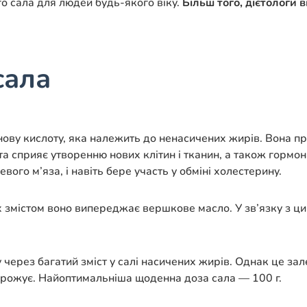
о сала для людей будь-якого віку.
Більш того, дієтологи в
сала
ову кислоту, яка належить до ненасичених жирів. Вона прис
 сприяє утворенню нових клітин і тканин, а також гормона
ого м’яза, і навіть бере участь у обміні холестерину.
 їх змістом воно випереджає вершкове масло. У зв’язку з ци
через багатий зміст у салі насичених жирів. Однак це зал
агрожує. Найоптимальніша щоденна доза сала — 100 г.