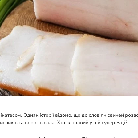
катесом. Однак історії відомо, що до слов’ян свиней розв
исників та ворогів сала. Хто ж правий у цій суперечці?