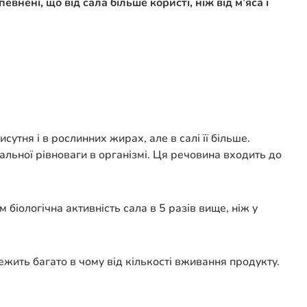
певнені, що від сала більше користі, ніж від м’яса і
утня і в рослинних жирах, але в салі її більше.
льної рівноваги в організмі. Ця речовина входить до
м біологічна активність сала в 5 разів вище, ніж у
ежить багато в чому від кількості вживання продукту.