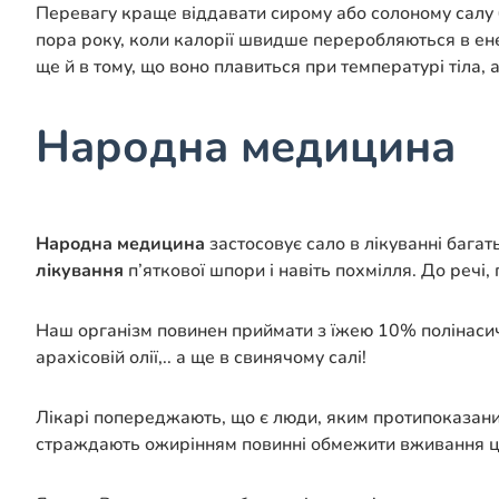
Перевагу краще віддавати сирому або солоному салу 
пора року, коли калорії швидше переробляються в ене
ще й в тому, що воно плавиться при температурі тіла,
Народна медицина
Народна медицина
застосовує сало в лікуванні багат
лікування
п’яткової шпори і навіть похмілля. До реч
Наш організм повинен приймати з їжею 10% полінасич
арахісовій олії,.. а ще в свинячому салі!
Лікарі попереджають, що є люди, яким протипоказаний
страждають ожирінням повинні обмежити вживання цьо