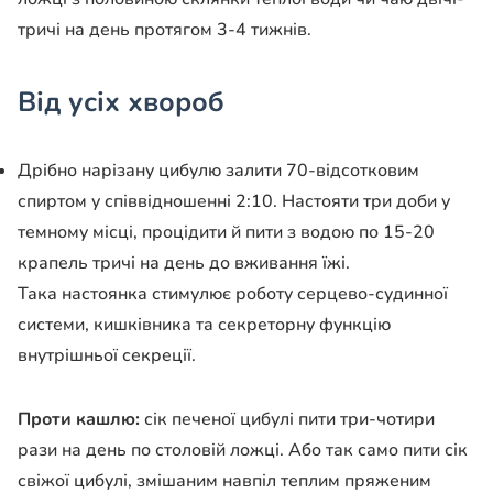
тричі на день протягом 3-4
тижнів.
Від усіх хвороб
Дрібно нарізану цибулю залити 70-відсотковим
спиртом у співвідношенні 2:10.
Настояти три доби у
темному місці, процідити й пити з водою по 15-20
крапель
тричі на день до вживання їжі.
Така настоянка стимулює роботу серцево-судинної
системи, кишківника та
секреторну функцію
внутрішньої секреції.
Проти кашлю:
сік печеної цибулі пити три-чотири
рази на день по столовій
ложці. Або так само пити сік
свіжої цибулі, змішаним навпіл теплим пряженим