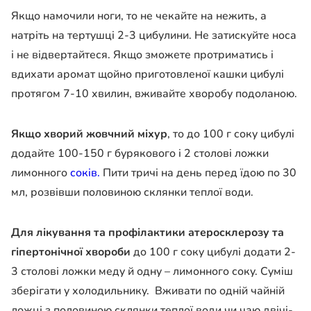
Якщо намочили ноги, то не чекайте на нежить, а
натріть на тертушці 2-3
цибулини. Не затискуйте носа
і не відвертайтеся. Якщо зможете протриматись і
вдихати аромат щойно приготовленої кашки цибулі
протягом 7-10 хвилин, вживайте
хворобу подоланою.
Якщо хворий жовчний міхур
, то до 100 г соку
цибулі
додайте 100-150 г бурякового і 2 столові ложки
лимонного
соків.
Пити тричі
на день перед їдою по 30
мл, розвівши половиною склянки теплої води.
Для лікування та профілактики
атеросклерозу та
гіпертонічної хвороби
до 100 г соку
цибулі додати 2-
3 столові ложки меду й одну – лимонного соку. Суміш
зберігати у
холодильнику. Вживати по одній чайній
ложці з половиною склянки теплої води чи чаю двічі-