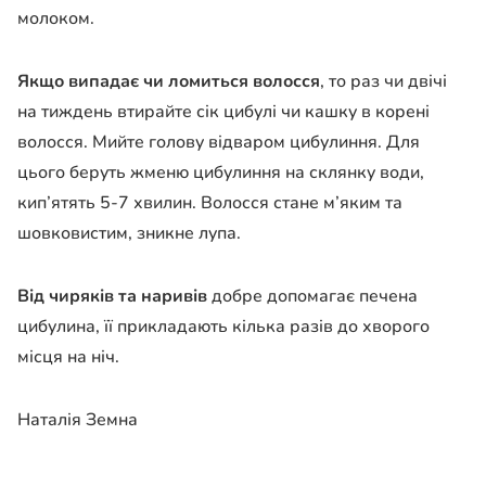
молоком.
Якщо випадає чи ломиться волосся
, то раз чи двічі
на тиждень втирайте сік
цибулі чи кашку в корені
волосся. Мийте голову відваром цибулиння. Для
цього беруть
жменю цибулиння на склянку води,
кип’ятять 5-7 хвилин. Волосся
стане м’яким та
шовковистим, зникне лупа.
Від чиряків та наривів
добре допомагає печена
цибулина, її прикладають
кілька разів до хворого
місця на ніч.
Наталія Земна