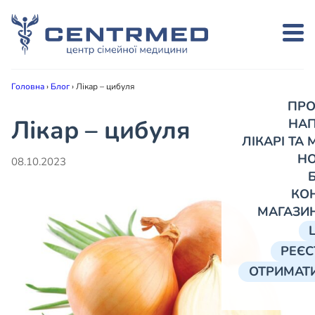
Головна
›
Блог
›
Лікар – цибуля
ПРО
Лікар – цибуля
НА
ЛІКАРІ ТА
Н
08.10.2023
КО
МАГАЗИ
РЕЄС
ОТРИМАТИ