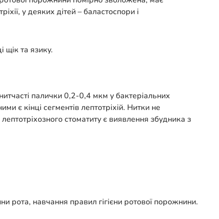
а ротової порожнини помірно зволожена, має
іхії, у деяких дітей – баластоспори і
 щік та язику.
 нитчасті палички 0,2-0,4 мкм у бактеріальних
ими є кінці сегментів лептотріхій. Нитки не
 лептотріхозного стоматиту є виявлення збудника з
ни рота, навчання правил гігієни ротової порожнини.