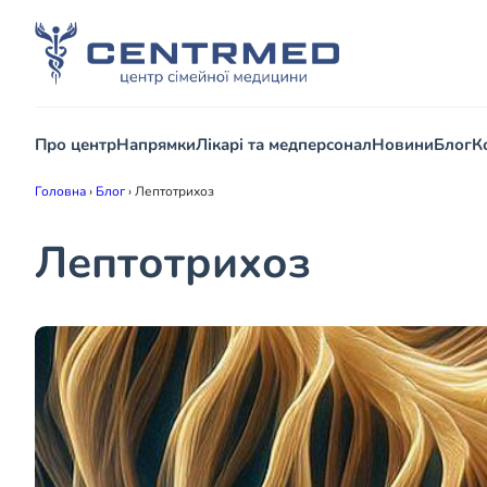
Про центр
Напрямки
Лікарі та медперсонал
Новини
Блог
К
Головна
›
Блог
›
Лептотрихоз
Лептотрихоз