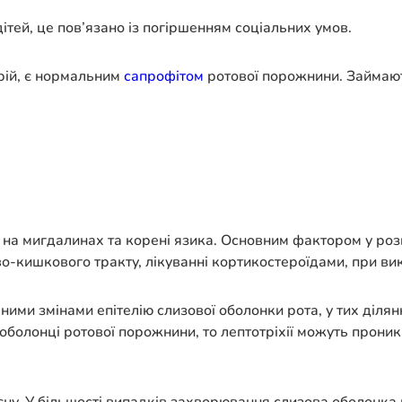
дітей, це пов’язано із погіршенням соціальних умов.
ерій, є нормальним
сапрофітом
ротової порожнини. Займают
 на мигдалинах та корені язика. Основним фактором у ро
-кишкового тракту, лікуванні кортикостероїдами, при вик
ими змінами епітелію слизової оболонки рота, у тих ділян
оболонці ротової порожнини, то лептотріхії можуть проника