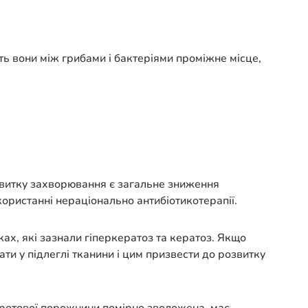
ь вони між грибами і бактеріями проміжне місце,
звитку захворювання є загальне зниження
ористанні нераціонально антибіотикотерапії.
ках, які зазнали гіперкератоз та кератоз. Якщо
ти у підлеглі тканини і цим призвести до розвитку