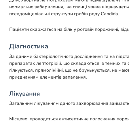
Діти, хворі на лептотрихозом мають індивідуальну гі
нормальне забарвлення, на спинці язика відзначається 
псевдоміцеліальні структури грибів роду Candida.
Пацієнти скаржаться на біль у ротовій порожнині, відм
Діагностика
За даними бактеріологічного дослідження та на підста
препаратах лептотріхій, що складаються із темних та с
гілкуються, прямолінійні, що не брунькуються, не ма
приєднанням елементів запалення.
Лікування
Загальним лікуванням даного захворювання займаєт
Місцево: проводиться антисептичне полоскання порожн