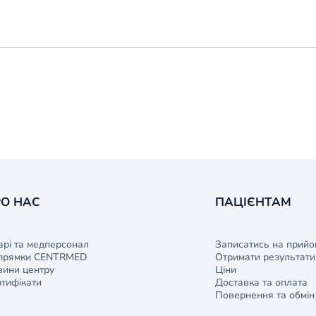
О НАС
ПАЦІЄНТАМ
арі та медперсонал
Записатись на прийо
прямки CENTRMED
Отримати результати 
ини центру
Ціни
тифікати
Доставка та оплата
Повернення та обмін