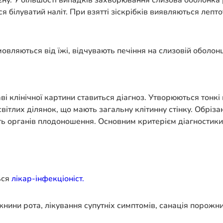
гієну. У більшості випадків захворювання слизова оболонк
білуватий наліт. При взятті зіскрібків виявляються лептотр
овляються від їжі, відчувають печіння на слизовій оболонці
ві клінічної картини ставиться діагноз. Утворюються тонкі
вітлих ділянок, що мають загальну клітинну стінку. Обрізан
ють органів плодоношення. Основним критерієм діагностики
ься
лікар-інфекціоніст.
ини рота, лікування супутніх симптомів, санація порожни