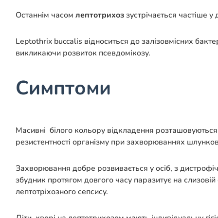
Останнім часом
лептотрихоз
зустрічається частіше у 
Leptothrix buccalis відноситься до залізовмісних бакт
викликаючи розвиток псевдомікозу.
Симптоми
Масивні білого кольору відкладення розташовуються
резистентності організму при захворюваннях шлунково
Захворювання добре розвивається у осіб, з дистрофічн
збудник протягом довгого часу паразитує на слизовій 
лептотріхозного сепсису.