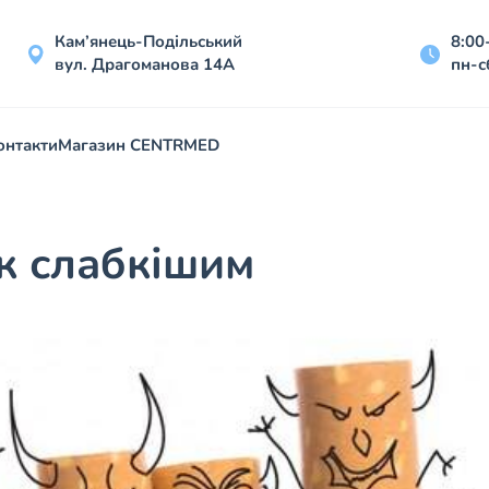
Кам’янець-Подільський
8:00
вул. Драгоманова 14А
пн-с
онтакти
Магазин CENTRMED
к слабкішим