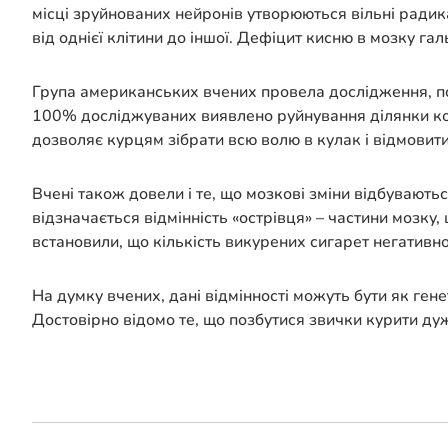
місці зруйнованих нейронів утворюються вільні радика
від однієї клітини до іншої. Дефіцит кисню в мозку га
Група американських вчених провела дослідження, пост
100% досліджуваних виявлено руйнування ділянки кор
дозволяє курцям зібрати всю волю в кулак і відмовитис
Вчені також довели і те, що мозкові зміни відбуваютьс
відзначається відмінність «острівця» – частини мозку,
встановили, що кількість викурених сигарет негативно
На думку вчених, дані відмінності можуть бути як ген
Достовірно відомо те, що позбутися звички курити дуж