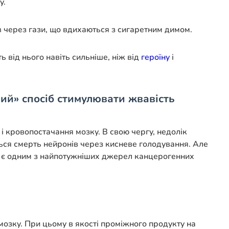
у.
ов через гази, що вдихаються з сигаретним димом.
 від нього навіть сильніше, ніж від
героїну
і
ий» спосіб стимулювати жвавість
 і кровопостачання мозку. В свою чергу, недолік
ться смерть нейронів через кисневе голодування. Але
м є одним з найпотужніших джерел канцерогенних
озку. При цьому в якості проміжного продукту на