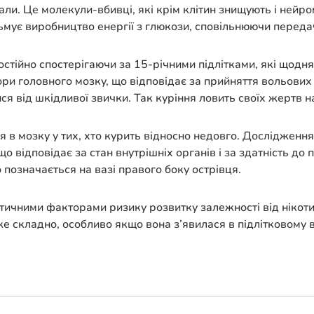
ли. Це молекули-вбивці, які крім клітин знищують і нейро
льмує виробництво енергії з глюкози, сповільнюючи передач
ійно спостерігаючи за 15-річними підлітками, які щодня в
и головного мозку, що відповідає за прийняття вольових 
я від шкідливої ​​звички. Так куріння ловить своїх жертв н
я в мозку у тих, хто курить відносно недовго. Дослідження
 що відповідає за стан внутрішніх органів і за здатність до
 позначається на вазі правого боку острівця.
етичними факторами ризику розвитку залежності від нікотин
е складно, особливо якщо вона з’явилася в підлітковому в