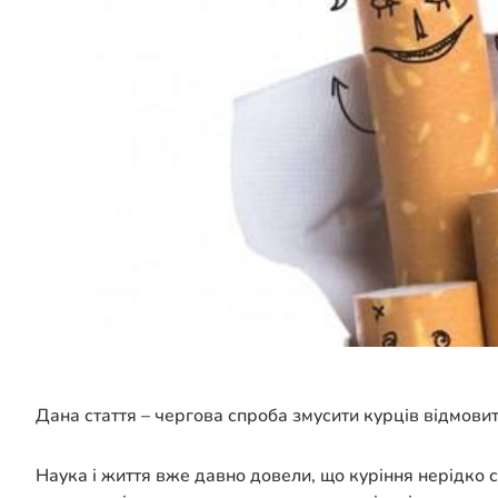
Дана стаття – чергова спроба змусити курців відмовити
Наука і життя вже давно довели, що куріння нерідко ст