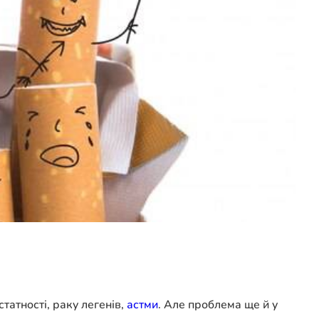
татності, раку легенів,
астми
. Але проблема ще й у