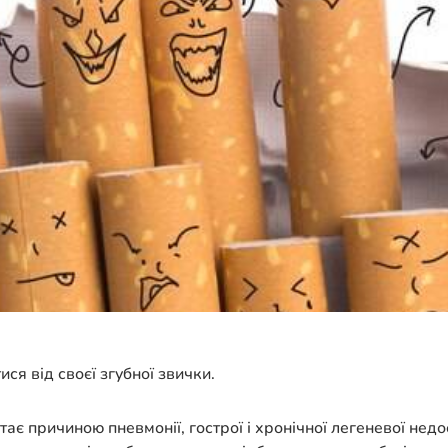
ся від своєї згубної звички.
ає причиною пневмонії, гострої і хронічної легеневої недос