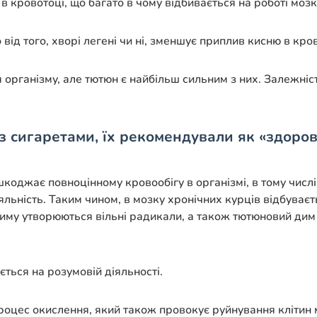
в кровотоці, що багато в чому відбивається на роботі мозк
 від того, хворі легені чи ні, зменшує приплив кисню в кр
організму, але тютюн є найбільш сильним з них. Залежність
з сигаретами, їх рекомендували як «здоров
коджає повноцінному кровообігу в організмі, в тому числі
яльність. Таким чином, в мозку хронічних курців відбуває
диму утворюються вільні радикали, а також тютюновий ди
ться на розумовій діяльності.
оцес окислення, який також провокує руйнування клітин м