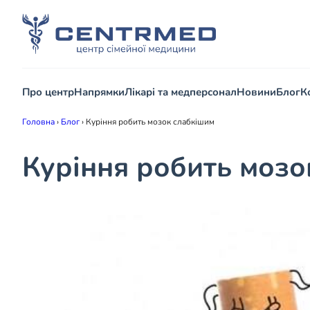
Про центр
Напрямки
Лікарі та медперсонал
Новини
Блог
К
Головна
›
Блог
›
Куріння робить мозок слабкішим
Куріння робить мозо