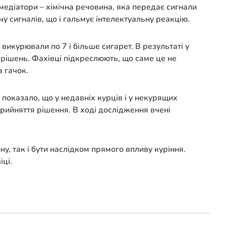
медіатори – хімічна речовина, яка передає сигнали
у сигналів, що і гальмує інтелектуальну реакцію.
икурювали по 7 і більше сигарет. В результаті у
рішень. Фахівці підкреслюють, що саме це не
а гачок.
 показало, що у недавніх курців і у некурящих
 прийняття рішення. В ході дослідження вчені
у, так і бути наслідком прямого впливу куріння.
іці.