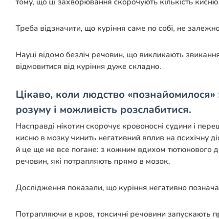
тому, що ці захворювання скорочують кількість кисню 
Треба відзначити, що куріння саме по собі, не залежно
Науці відомо безліч речовин, що викликають звикання 
відмовитися від куріння дуже складно.
Цікаво, коли людство «познайомилося» 
розуму і можливість розслабитися.
Насправді нікотин скорочує кровоносні судини і переш
кисню в мозку чинить негативний вплив на психічну ді
й це ще не все погане: з кожним вдихом тютюнового 
речовин, які потрапляють прямо в мозок.
Дослідження показали, що куріння негативно позначає
Потрапляючи в кров, токсичні речовини запускають пр