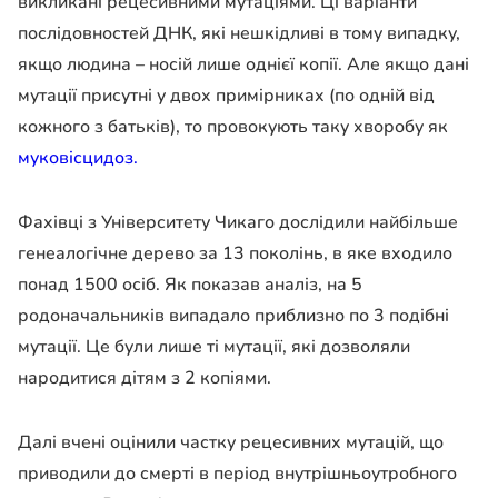
викликані рецесивними мутаціями. Ці варіанти
послідовностей ДНК, які нешкідливі в тому випадку,
якщо людина – носій лише однієї копії. Але якщо дані
мутації присутні у двох примірниках (по одній від
кожного з батьків), то провокують таку хворобу як
муковісцидоз.
Фахівці з Університету Чикаго дослідили найбільше
генеалогічне дерево за 13 поколінь, в яке входило
понад 1500 осіб. Як показав аналіз, на 5
родоначальників випадало приблизно по 3 подібні
мутації. Це були лише ті мутації, які дозволяли
народитися дітям з 2 копіями.
Далі вчені оцінили частку рецесивних мутацій, що
приводили до смерті в період внутрішньоутробного