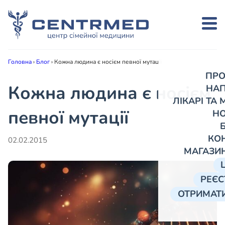
Головна
›
Блог
›
Кожна людина є носієм певної мутації
ПРО
Кожна людина є носієм
НА
ЛІКАРІ ТА
певної мутації
Н
КО
02.02.2015
МАГАЗИ
РЕЄС
ОТРИМАТИ