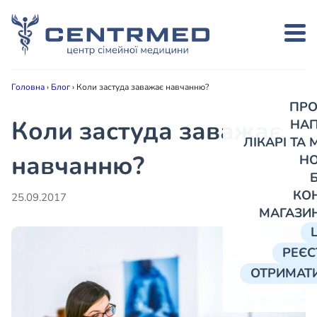
Головна
›
Блог
›
Коли застуда заважає навчанню?
ПРО
Коли застуда заважає
НА
ЛІКАРІ ТА
навчанню?
Н
КО
25.09.2017
МАГАЗИ
РЕЄС
ОТРИМАТИ