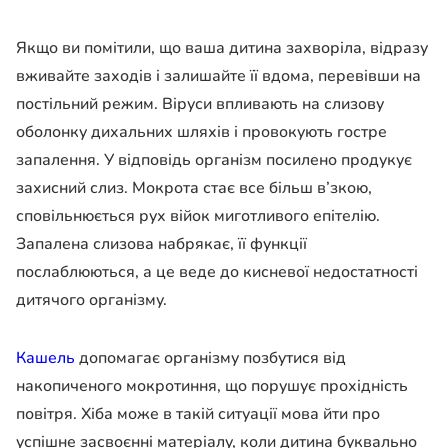
Якщо ви помітили, що ваша дитина захворіла, відразу
вживайте заходів і залишайте її вдома, перевівши на
постільний режим. Віруси впливають на слизову
оболонку дихальних шляхів і провокують гостре
запалення. У відповідь організм посилено продукує
захисний слиз. Мокрота стає все більш в’зкою,
сповільнюється рух війок миготливого епітелію.
Запалена слизова набрякає, її функції
послаблюються, а це веде до кисневої недостатності
дитячого організму.
Кашель
допомагає організму позбутися від
накопиченого мокротиння, що порушує прохідність
повітря. Хіба може в такій ситуації мова йти про
успішне засвоєнні матеріалу, коли дитина буквально