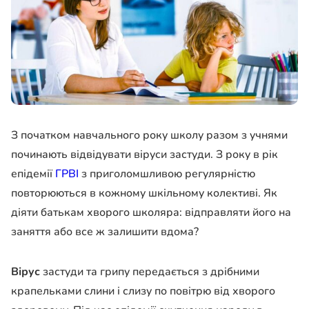
З початком навчального року школу разом з учнями
починають відвідувати віруси застуди. З року в рік
епідемії
ГРВІ
з приголомшливою регулярністю
повторюються в кожному шкільному колективі. Як
діяти батькам хворого школяра: відправляти його на
заняття або все ж залишити вдома?
Вірус
застуди та грипу передається з дрібними
крапельками слини і слизу по повітрю від хворого