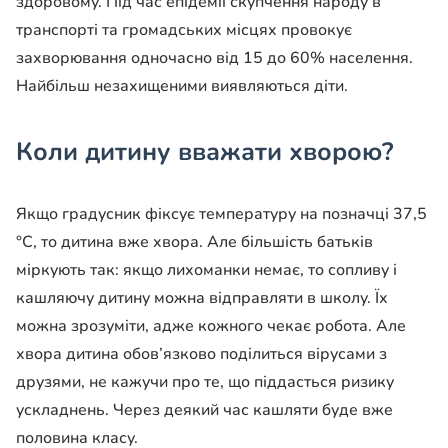
здоровому. Під час епідемії скупчення народу в
транспорті та громадських місцях провокує
захворювання одночасно від 15 до 60% населення.
Найбільш незахищеними виявляються діти.
Коли дитину вважати хворою?
Якщо градусник фіксує температуру на позначці 37,5
°С, то дитина вже хвора. Але більшість батьків
міркують так: якщо лихоманки немає, то сопливу і
кашляючу дитину можна відправляти в школу. Їх
можна зрозуміти, адже кожного чекає робота. Але
хвора дитина обов’язково поділиться вірусами з
друзями, не кажучи про те, що піддасться ризику
ускладнень. Через деякий час кашляти буде вже
половина класу.