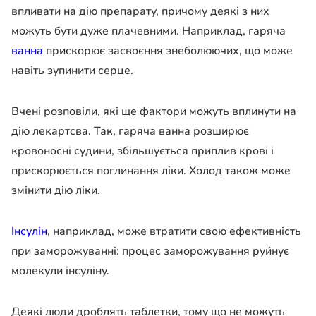
впливати на дію препарату, причому деякі з них
можуть бути дуже плачевними. Наприклад, гаряча
ванна
прискорює засвоєння знеболюючих, що може
навіть зупинити серце.
Вчені розповіли, які ще фактори можуть вплинути на
дію лекартсва. Так, гаряча ванна розширює
кровоносні судини, збільшується приплив крові і
прискорюється поглинання ліки. Холод також може
змінити дію ліки.
Інсулін
, наприклад, може втратити свою ефективність
при заморожуванні: процес заморожування руйнує
молекули інсуліну.
Деякі люди дроблять таблетки, тому що не можуть