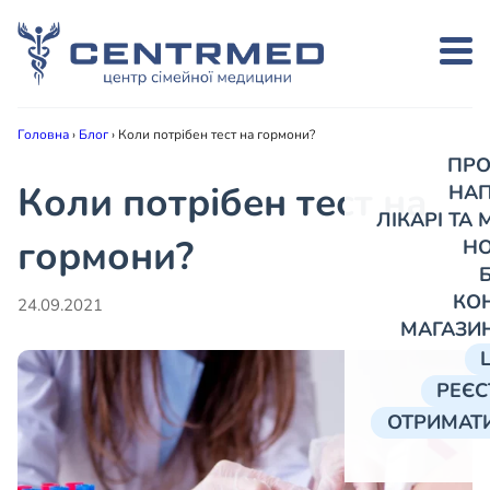
Головна
›
Блог
›
Коли потрібен тест на гормони?
ПРО
Коли потрібен тест на
НА
ЛІКАРІ ТА
гормони?
Н
КО
24.09.2021
МАГАЗИ
РЕЄС
ОТРИМАТИ