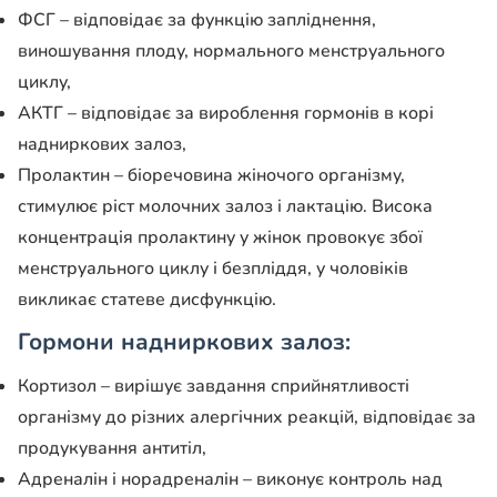
ФСГ – відповідає за функцію запліднення,
виношування плоду, нормального менструального
циклу,
АКТГ – відповідає за вироблення гормонів в корі
надниркових залоз,
Пролактин – біоречовина жіночого організму,
стимулює ріст молочних залоз і лактацію. Висока
концентрація пролактину у жінок провокує збої
менструального циклу і безпліддя, у чоловіків
викликає статеве дисфункцію.
Гормони надниркових залоз:
Кортизол – вирішує завдання сприйнятливості
організму до різних алергічних реакцій, відповідає за
продукування антитіл,
Адреналін і норадреналін – виконує контроль над