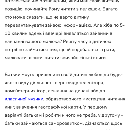
інтелектуально розвиненим, який має свою життєву
позицію, починайте йому читати з пелюшок. Багато
хто може сказати, що не варто дитину
перевантажувати зайвою інформацією. Але хіба по 5-
10 хвилин вдень і ввечері виявляться зайвими в
навчанні вашого малюка? Решту часу з дитиною
потрібно займатися тим, що їй подобається: грати,
малювати, ліпити, читати звичайнісінькі книги.
Батьки моуть прищепити своїй дитині любов до будь-
якого виду діяльності: перегляду телевізора,
комп’ютерних ігор, лежання на дивані або до
класичної музики
, образотворчого мистецтва, читання
книг, вивчення географічної карти. У першому
варіанті батькам і робити нічого не треба, у другому –
батьки займаються саморозвитком, дізнаються щось