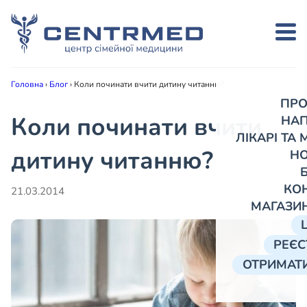
Головна
›
Блог
›
Коли починати вчити дитину читанню?
ПРО
Коли починати вчити
НА
ЛІКАРІ ТА
дитину читанню?
Н
КО
21.03.2014
МАГАЗИ
РЕЄС
ОТРИМАТИ