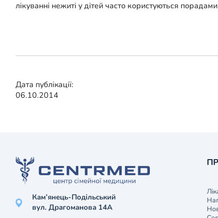
лікуванні нежиті у дітей часто користуються порадами
Дата публікації:
06.10.2014
ПР
Лік
Кам’янець-Подільський
На
вул. Драгоманова 14А
Нов
Сер