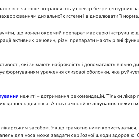
ратів все частіше потрапляють у спектр безрецептурних за
 захворюванням дихальної системи і відновлювати її норм
зуміти, що кожен окремий препарат має свою інструкцію д
ації активних речовин, різні препарати мають різні функці
тивості, які знімають набряклість і допомагають вільно д
ує формуванням ураження слизової оболонки, яка руйнуєтьс
кування
нежиті – дотримання рекомендацій. Тільки лікар п
их крапель для носа. А ось самостійне
лікування
нежиті м
м лікарським засобом. Якщо грамотно ними користуватися,
рапель для носа може завдати серйозної шкоди здоров’ю. 