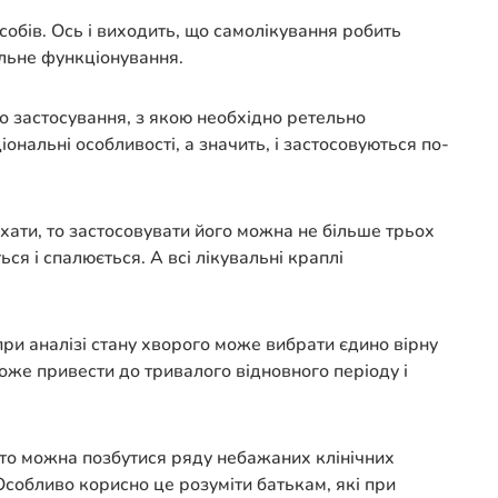
собів. Ось і виходить, що самолікування робить
альне функціонування.
о застосування, з якою необхідно ретельно
ональні особливості, а значить, і застосовуються по-
ихати, то застосовувати його можна не більше трьох
я і спалюється. А всі лікувальні краплі
ри аналізі стану хворого може вибрати єдино вірну
оже привести до тривалого відновного періоду і
 то можна позбутися ряду небажаних клінічних
Особливо корисно це розуміти батькам, які при