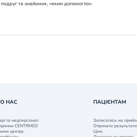
 подруг та знайомих, «яким допомогло».
О НАС
ПАЦІЄНТАМ
арі та медперсонал
Записатись на прийо
прямки CENTRMED
Отримати результати 
ини центру
Ціни
тифікати
Доставка та оплата