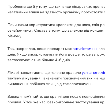
Проблема ще й у тому, що такі види лікарських препа
негативний вплив на здатність організму протистояти
Починаючи користуватися краплями для носа, слід ро
ознайомитися. Справа в тому, що залежно від концентр
різному.
Так, наприклад, якщо препарат має
антигістамінні
влас
днів. Якщо використовувати його довше, то це загрож
застосовуються не більше 4-6 днів.
Лікарі наполягають, що головне правило
успішного
лі
тактику
лікування
і визначити призначення тих чи інш
виникнення побічних явищ від самопризначень.
Завжди пам’ятайте, що краплі для носа є повноцінни
проявів. У той же час, безконтрольне застосування к