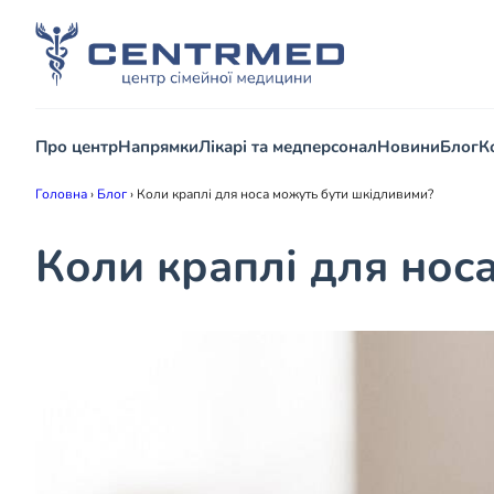
Про центр
Напрямки
Лікарі та медперсонал
Новини
Блог
К
Головна
›
Блог
›
Коли краплі для носа можуть бути шкідливими?
Коли краплі для нос