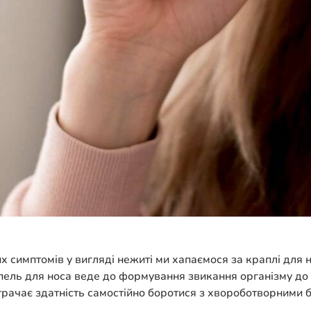
их симптомів у вигляді нежиті ми хапаємося за краплі для
пель для носа веде до формування звикання організму до
трачає здатність самостійно боротися з хвороботворними 