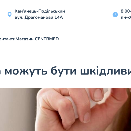
Кам’янець-Подільський
8:00
вул. Драгоманова 14А
пн-с
онтакти
Магазин CENTRMED
а можуть бути шкідлив