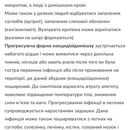
мокротою, а іноді з домішками крові.
Може також у деяких людей відбуватися запалення
суглобів (артрит), запалення слизової оболонки
(кон’юнктивіт). Вузлувата еритема може відмічатися
(вузлики на шкірі формуються).
Прогресуюча форма кокцидіоїдомікозу
зустрічається
набагато рідше і може виявитися через декілька
тижнів, місяців або навіть років після того як була
гостра первинна інфекція або після проживання на
території, де даний збудник (кокцидіоїдомікоз)
поширений. До симптомів відносять втрату апетиту,
невелике підвищення температури тіла, зниження
сили м’язів та ваги. Прогресування інфекції в легенях
супроводжується наростанням задишки. Дана
інфекція може також поширюватися з легких на
суглоби, селезінку, печінку, кістки, головний мозок і