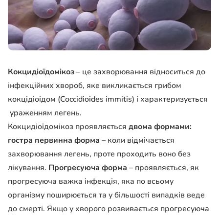
Кокцидіоїдомікоз
– це захворювання відноситься до
інфекційних хвороб, яке викликається грибом
кокцідіоідом (Coccidioides immitis) і характеризується
ураженням легень.
Кокцидіоїдомікоз проявляється
двома формами:
гостра первинна форма
– коли відмічається
захворювання легень, проте проходить воно без
лікування.
Прогресуюча форма
– проявляється, як
прогресуюча важка інфекція, яка по всьому
організму поширюється та у більшості випадків веде
до смерті. Якщо у хворого розвивається прогресуюча