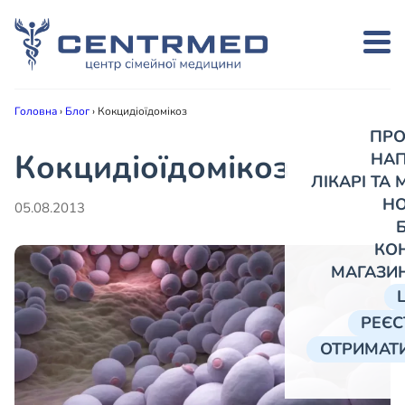
Головна
›
Блог
›
Кокцидіоїдомікоз
ПРО
Кокцидіоїдомікоз
НА
ЛІКАРІ ТА
Н
05.08.2013
КО
МАГАЗИ
РЕЄС
ОТРИМАТИ