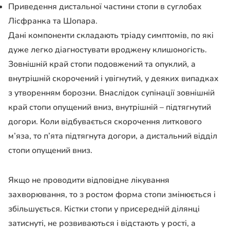
Приведення дистальної частини стопи в суглобах
Лісфранка та Шопара.
Дані компоненти складають тріаду симптомів, по які
дуже легко діагностувати вроджену клишоногість.
Зовнішній край стопи подовжений та опуклий, а
внутрішній скорочений і увігнутий, у деяких випадках
з утворенням борозни. Внаслідок супінації зовнішній
край стопи опущений вниз, внутрішній – підтягнутий
догори. Коли відбувається скорочення литкового
м’яза, то п’ята підтягнута догори, а дистальний відділ
стопи опущений вниз.
Якщо не проводити відповідне лікування
захворювання, то з ростом форма стопи змінюється і
збільшується. Кістки стопи у присередній ділянці
затиснуті, не розвиваються і відстають у рості, а