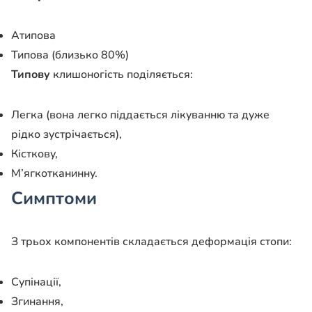
Атипова
Типова (близько 80%)
Типову
клишоногість поділяється:
Легка (вона легко піддається лікуванню та дуже
рідко зустрічається),
Кісткову,
М’ягкотканинну.
Симптоми
З трьох компонентів складається деформація стопи:
Супінації,
Згинання,