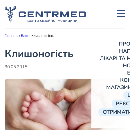
Головна
›
Блог
›
Клишоногість
ПРО
Клишоногість
НА
ЛІКАРІ ТА
Н
30.05.2015
КО
МАГАЗИ
РЕЄС
ОТРИМАТИ