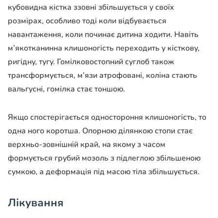
кубовидна кістка ззовні збільшується у своїх
розмірах, особливо тоді коли відбувається
навантаження, коли починає дитина ходити. Навіть
м’якотканинна клишоногість переходить у кісткову,
ригідну, тугу. Гомілковостопний суглоб також
трансформується, м’язи атрофовані, коліна стають
вальгусні, гомілка стає тоншою.
Якщо спостерігається одностороння клишоногість, то
одна ного коротша. Опорною ділянкою стопи стає
верхньо-зовнішній край, на якому з часом
формується грубий мозоль з підлеглою збільшеною
сумкою, а деформація під масою тіла збільшується.
Лікування