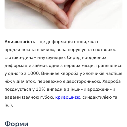
Клишоногість
– це деформація стопи, яка є
вродженою та важкою, вона порушує та спотворює
статико-динамічну функцію. Серед вроджених
деформацій займає одне з перших місць, трапляється
у одного з 1000. Виникає хвороба у хлопчиків частіше
ніж у дівчаток, переважно є двосторонньою. Хвороба
поєднується у 10% випадків з іншими вродженими
вадами (заячою губою,
кривошиєю
, синдактилією та
ін..).
Форми