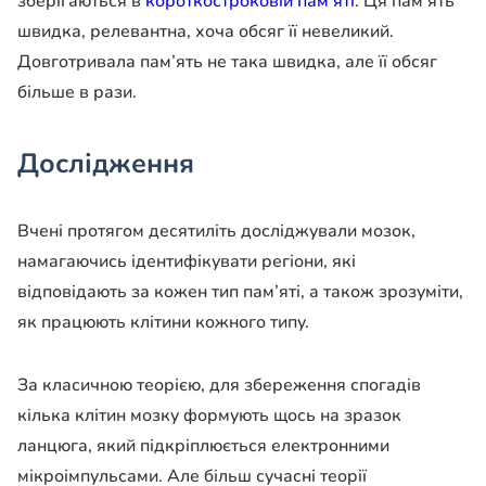
зберігаються в
короткостроковій пам’яті
. Ця пам’ять
швидка, релевантна, хоча обсяг її невеликий.
Довготривала пам’ять не така швидка, але її обсяг
більше в рази.
Дослідження
Вчені протягом десятиліть досліджували мозок,
намагаючись ідентифікувати регіони, які
відповідають за кожен тип пам’яті, а також зрозуміти,
як працюють клітини кожного типу.
За класичною теорією, для збереження спогадів
кілька клітин мозку формують щось на зразок
ланцюга, який підкріплюється електронними
мікроімпульсами. Але більш сучасні теорії