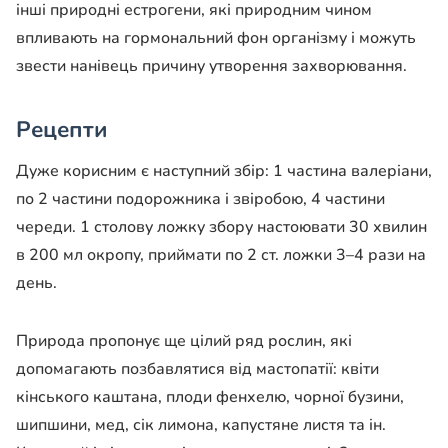
інші природні естрогени, які природним чином
впливають на гормональний фон організму і можуть
звести нанівець причину утворення захворювання.
Рецепти
Дуже корисним є наступний збір: 1 частина валеріани,
по 2 частини подорожника і звіробою, 4 частини
череди. 1 столову ложку збору настоювати 30 хвилин
в 200 мл окропу, приймати по 2 ст. ложки 3–4 рази на
день.
Природа пропонує ще цілий ряд рослин, які
допомагають позбавлятися від мастопатії: квіти
кінського каштана, плоди фенхелю, чорної бузини,
шипшини, мед, сік лимона, капустяне листя та ін.