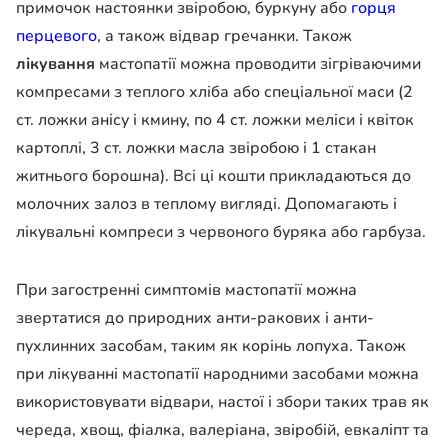
примочок настоянки звіробою, буркуну або
горця
перцевого
, а також відвар гречанки. Також
лікування
мастопатії можна проводити зігріваючими
компресами з теплого хліба або спеціальної маси (2
ст. ложки анісу і кмину, по 4 ст. ложки меліси і квіток
картоплі, 3 ст. ложки масла звіробою і 1 стакан
житнього борошна). Всі ці кошти прикладаються до
молочних залоз в теплому вигляді. Допомагають і
лікувальні компреси з червоного буряка або гарбуза.
При загостренні симптомів мастопатії можна
звертатися до природних анти-ракових і анти-
пухлинних засобам, таким як корінь лопуха. Також
при лікуванні мастопатії народними засобами можна
використовувати відвари, настої і збори таких трав як
череда, хвощ, фіалка, валеріана, звіробій, евкаліпт та