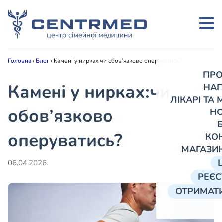
Головна
›
Блог
›
Камені у нирках:чи обов’язково оперуватись?
ПРО
Камені у нирках:чи
НА
ЛІКАРІ ТА
обов’язково
Н
оперуватись?
КО
МАГАЗИ
06.04.2026
РЕЄС
ОТРИМАТИ