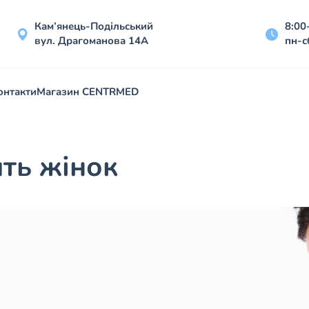
Кам’янець-Подільський
8:00
вул. Драгоманова 14А
пн-с
онтакти
Магазин CENTRMED
ять жінок