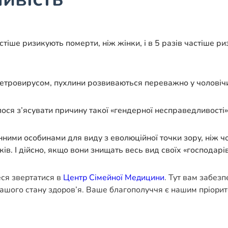
частіше ризикують померти, ніж жінки, і в 5 разів частіше 
етровирусом, пухлини розвиваються переважно у чоловіч
ося з’ясувати причину такої «гендерної несправедливості»
інними особинами для виду з еволюційної точки зору, ніж 
ів. І дійсно, якщо вони знищать весь вид своїх «господарів
еся звертатися в
Центр Сімейної Медицини
. Тут вам забез
ашого стану здоров’я. Ваше благополуччя є нашим пріорит