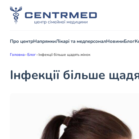
Про центр
Напрямки
Лікарі та медперсонал
Новини
Блог
К
Головна
›
Блог
›
Інфекції більше щадять жінок
Інфекції більше щад