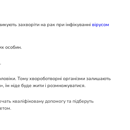
ризикують захворіти на рак при інфікуванні
вірусом
их особин.
.
чоловіки. Тому хвороботворні організми залишають
», їм ніде буде жити і розмножуватися.
печать кваліфіковану допомогу та підберуть
етом.