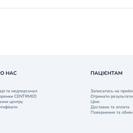
О НАС
ПАЦІЄНТАМ
арі та медперсонал
Записатись на прийо
прямки CENTRMED
Отримати результати 
ини центру
Ціни
тифікати
Доставка та оплата
Повернення та обмін