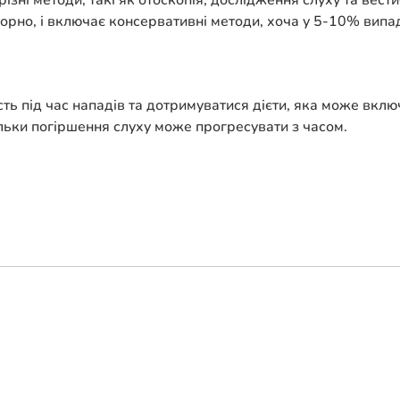
зні методи, такі як отоскопія, дослідження слуху та вест
рно, і включає консервативні методи, хоча у 5-10% випад
ь під час нападів та дотримуватися дієти, яка може включ
ільки погіршення слуху може прогресувати з часом.