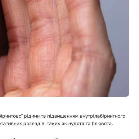
іринтової рідини та підвищенням внутрілабіринтного
тативних розладів, таких як нудота та блювота.