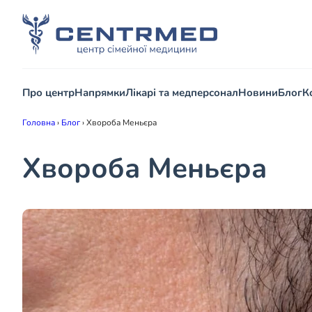
Про центр
Напрямки
Лікарі та медперсонал
Новини
Блог
К
Головна
›
Блог
›
Хвороба Меньєра
Хвороба Меньєра