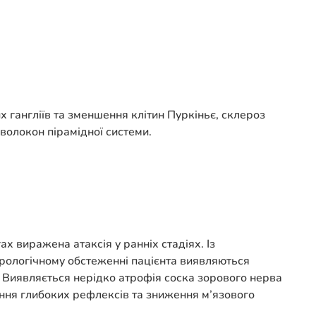
 гангліїв та зменшення клітин Пуркіньє, склероз
 волокон пірамідної системи.
 виражена атаксія у ранніх стадіях. Із
рологічному обстеженні пацієнта виявляються
н.. Виявляється нерідко атрофія соска зорового нерва
ання глибоких рефлексів та зниження м’язового