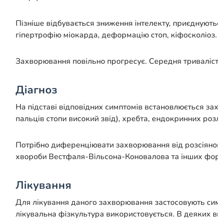
Пізніше відбувається зниження інтелекту, приєднуютьс
гіпертрофію міокарда, деформацію стоп, кіфосколіоз.
Захворювання повільно прогресує. Середня тривалість
Діагноз
На підставі відповідних симптомів встановлюється з
пальців стопи високий звід), хребта, ендокринних ро
Потрібно диференціювати захворювання від розсіяного 
хвороби Вестфаля-Вільсона-Коновалова та інших фор
Лікування
Для лікування даного захворювання застосовують симп
лікувальна фізкультура використовується. В деяких в