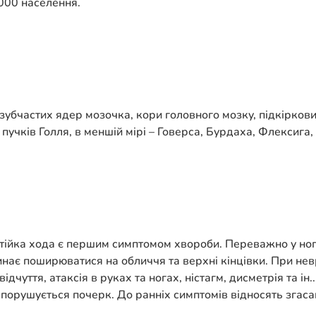
 000 населення.
убчастих ядер мозочка, кори головного мозку, підкіркових
пучків Голля, в меншій мірі – Говерса, Бурдаха, Флексига,
ійка хода є першим симптомом хвороби. Переважно у ногах
ає поширюватися на обличчя та верхні кінцівки. При нев
відчуття, атаксія в руках та ногах, ністагм, дисметрія та і
 порушується почерк. До ранніх симптомів відносять згас