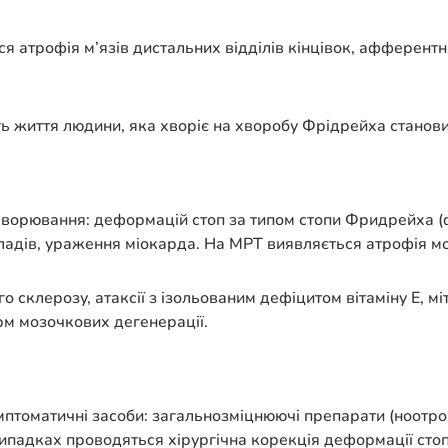
я атрофія м’язів дистальних відділів кінцівок, афферентн
 життя людини, яка хворіє на хворобу Фрідрейха становит
ахворювання: деформацій стоп за типом стопи Фридрейха (
зладів, ураження міокарда. На МРТ виявляється атрофія м
склерозу, атаксії з ізольованим дефіцитом вітаміну Е, міт
м мозочкових дегенерації.
томатичні засоби: загальнозміцнюючі препарати (ноотропні
ипадках проводяться хірургічна корекція деформації стоп.