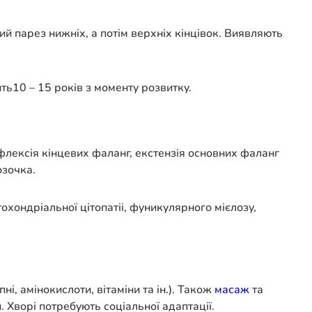
ий парез нижніх, а потім верхніх кінцівок. Виявляють
ь10 – 15 років з моменту розвитку.
флексія кінцевих фаланг, екстензія основних фаланг
озочка.
охондріальної цітопатіі, фуникулярного мієлозу,
, амінокислоти, вітаміни та ін.). Також
масаж
та
 Хворі потребують соціальної адаптації.