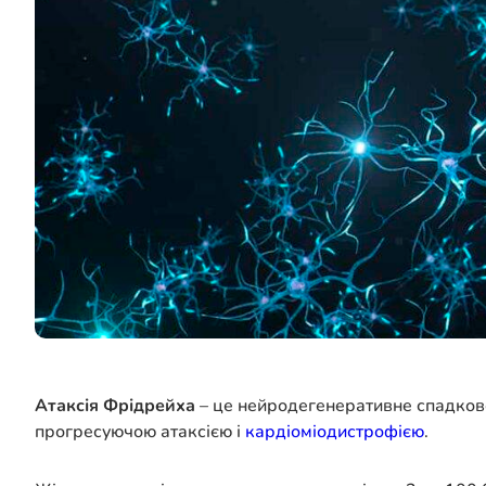
Атаксія Фрідрейха
– це нейродегенеративне спадкове
прогресуючою атаксією і
кардіоміодистрофією
.