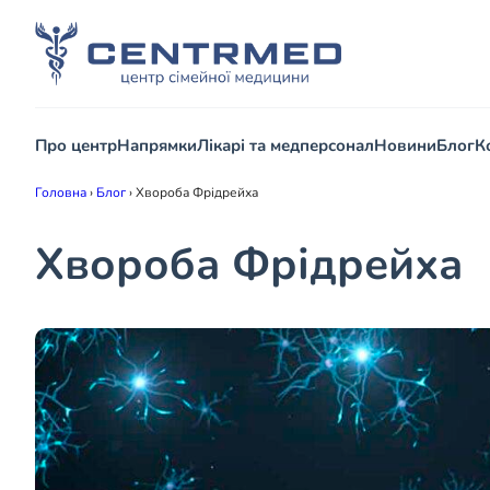
Про центр
Напрямки
Лікарі та медперсонал
Новини
Блог
К
Головна
›
Блог
›
Хвороба Фрідрейха
Хвороба Фрідрейха