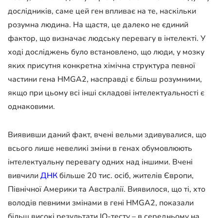
дослідників, саме цей ген впливає на те, наскільки
розумна людина. На щастя, це далеко не єдиний
фактор, що визначає людську перевагу в інтелекті. У
ході досліджень було встановлено, що люди, у мозку
яких присутня конкретна хімічна структура певної
частини гена HMGA2, насправді є більш розумними,
якщо при цьому всі інші складові інтелектуальності є
однаковими.
Виявивши даний факт, вчені вельми здивувалися, що
всього лише невеликі зміни в генах обумовлюють
інтелектуальну перевагу одних над іншими. Вчені
вивчили
ДНК
більше 20 тис. осіб, жителів Європи,
Північної Америки та Австралії. Виявилося, що ті, хто
володів певними змінами в гені HMGA2, показали
більш високі результати IQ-тесту – в середньому на