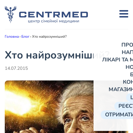
Головна
›
Блог
›
Хто найрозумніший?
ПРО
Хто найрозумніший?
НА
ЛІКАРІ ТА
Н
14.07.2015
КО
МАГАЗИ
РЕЄС
ОТРИМАТИ