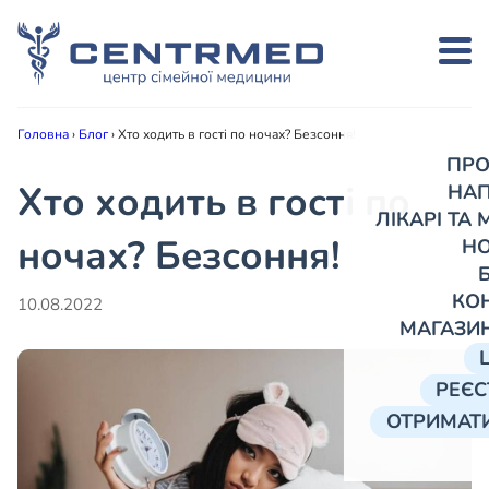
Головна
›
Блог
›
Хто ходить в гості по ночах? Безсоння!
ПРО
Хто ходить в гості по
НА
ЛІКАРІ ТА
ночах? Безсоння!
Н
КО
10.08.2022
МАГАЗИ
РЕЄС
ОТРИМАТИ