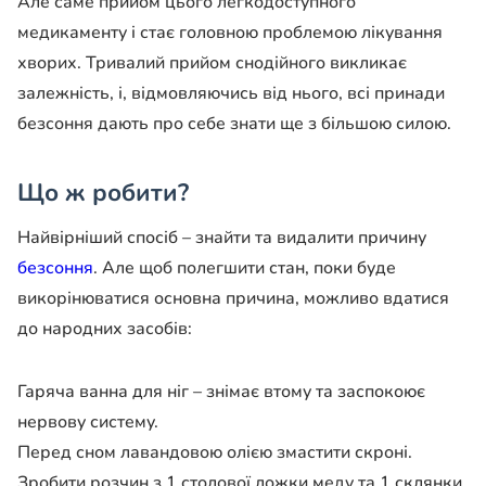
Але саме прийом цього легкодоступного
медикаменту і стає головною проблемою лікування
хворих. Тривалий прийом снодійного викликає
залежність, і, відмовляючись від нього, всі принади
безсоння дають про себе знати ще з більшою силою.
Що ж робити?
Найвірніший спосіб – знайти та видалити причину
безсоння
. Але щоб полегшити стан, поки буде
викорінюватися основна причина, можливо вдатися
до народних засобів:
Гаряча ванна для ніг – знімає втому та заспокоює
нервову систему.
Перед сном лавандовою олією змастити скроні.
Зробити розчин з 1 столової ложки меду та 1 склянки