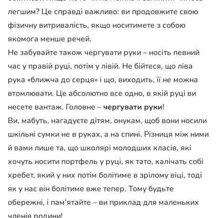
легшим?
Це справді важливо: ви продовжите свою
фізичну витривалість, якщо носитимете з собою
якомога менше речей.
Не забувайте також чергувати руки – носіть певний
час у правій руці, потім у лівій. Не бійтеся, що ліва
рука «ближча до серця» і що, виходить, її не можна
втомлювати. Це абсолютно все одно, в якій руці ви
несете вантаж. Головне –
чергувати руки
!
Ви, мабуть, нагадуєте дітям, онукам, щоб вони носили
шкільні сумки не в руках, а на спині. Різниця між ними
й вами лише та, що школярі молодших класів, які
хочуть носити портфель у руці, як тато, калічать собі
хребет, який у них потім болітиме в зрілому віці, тоді
як у нас він болітиме вже тепер. Тому будьте
обережні, і пам’ятайте – ви приклад для маленьких
членів родини!