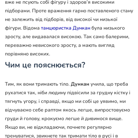
вже не псують собі фігуру і здоров’я високими
підборами. Проте враження гарно поставленого стану
не залежить від підборів, від високої чи низької
фігури. Відома
танцюристка Дункан
була низького
зросту, але видавалася високою. Так само балерини,
переважно невисокого зросту, а мають вигляд
порівняно високих.
Чим це пояснюється?
Тим, як вони тримають тіло.
Дункан
учила, що треба
рухатися так, ніби людину підвісили за грудну кістку і
тягнуть угору, і справді, якщо ми собі це уявимо, ми
відчуваємо себе раптом якось легше, випростовуємо
груди й голову, крокуємо легше й дивимося вище.
Якщо ви, не відкладаючи, почнете регулярно
тренуватися, звикнете так тримати тіло в русі і в