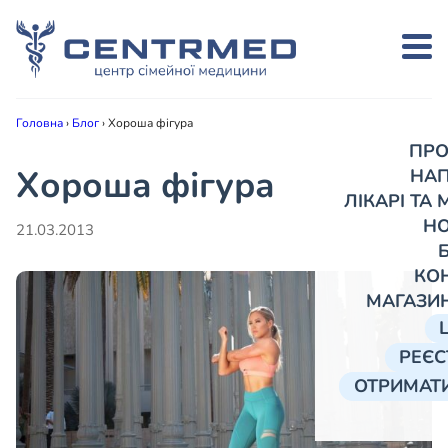
Головна
›
Блог
›
Хороша фігура
ПРО
Хороша фігура
НА
ЛІКАРІ ТА
Н
21.03.2013
КО
МАГАЗИ
РЕЄС
ОТРИМАТИ