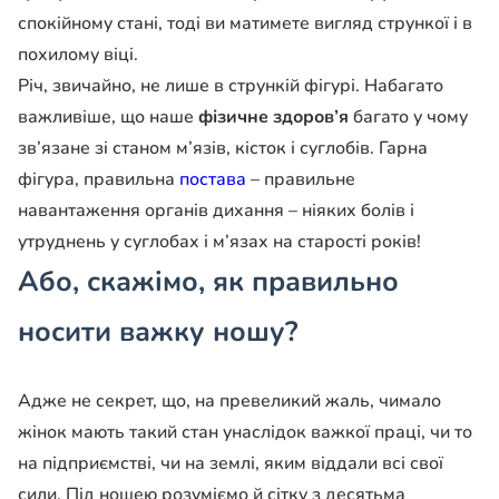
спокійному стані, тоді ви матимете вигляд стрункої і в
похилому віці.
Річ, звичайно, не лише в стрункій фігурі. Набагато
важливіше, що наше
фізичне здоров’я
багато у чому
зв’язане зі станом м’язів, кісток і суглобів. Гарна
фігура, правильна
постава
– правильне
навантаження органів дихання – ніяких болів і
утруднень у суглобах і м’язах на старості років!
Або, скажімо, як правильно
носити важку ношу?
Адже не секрет, що, на превеликий жаль, чимало
жінок мають такий стан унаслідок важкої праці, чи то
на підприємстві, чи на землі, яким віддали всі свої
сили. Під ношею розуміємо й сітку з десятьма