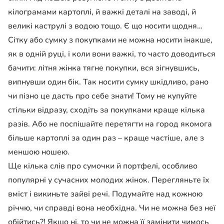
кілограмами картоплі, й важкі деталі на заводі, й
великі каструлі з водою тощо. Є що носити щодня…
Сітку або сумку з покупками не можна носити інакше,
як в одній руці, і коли вони важкі, то часто доводиться
бачити: літня жінка тягне покупки, вся зігнувшись,
випнувши один бік. Так носити сумку шкідливо, рано
чи пізно це дасть про себе знати! Тому не купуйте
стільки відразу, сходіть за покупками краще кілька
разів. Або не поспішайте перетягти на город якомога
більше картоплі за один раз – краще частіше, але з
меншою ношею.
Ще кілька слів про сумочки й портфелі, особливо
популярні у сучасних молодих жінок. Перегляньте їх
вміст і викиньте зайві речі. Подумайте над кожною
річчю, чи справді вона необхідна.
Чи не можна без неї
обійтись?
!
Якщо ні, то чи не можна її замінити чимось