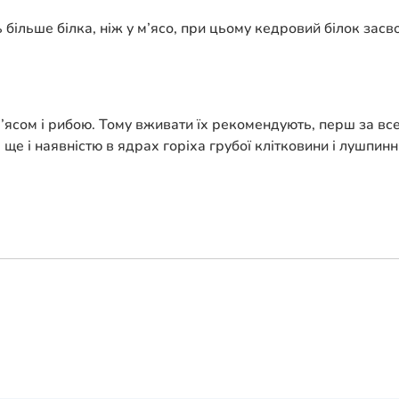
 більше білка, ніж у м’ясо, при цьому кедровий білок зас
​​м’ясом і рибою. Тому вживати їх рекомендують, перш за в
 ще і наявністю в ядрах горіха грубої клітковини і лушпин