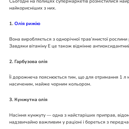
Сьогодні на полицях супермаркетів розмістилися найр
найкорисніших з них.
1.
Олія рижію
Вона виробляється з однорічної трав’янистої рослини
Завдяки вітаміну Е це також відмінне антиоксидантний
2. Гарбузова олія
Її дорожнеча пояснюється тим, що для отримання 1 л м
насиченим, майже чорним кольором.
3. Кунжутна олія
Насіння кунжуту — одна з найстаріших приправ, відо
надзвичайно важливим у раціоні і бореться з передч