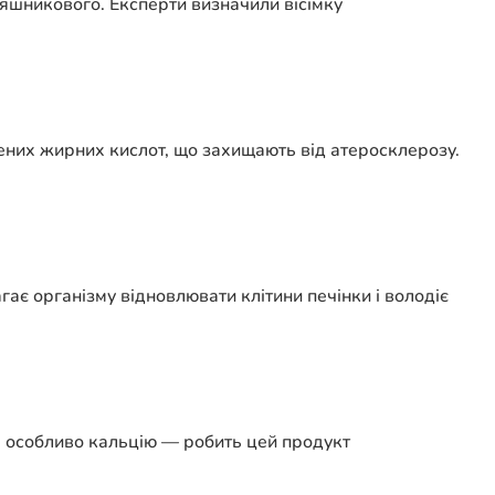
няшникового. Експерти визначили вісімку
чених жирних кислот, що захищають від атеросклерозу.
гає організму відновлювати клітини печінки і володіє
і особливо кальцію — робить цей продукт