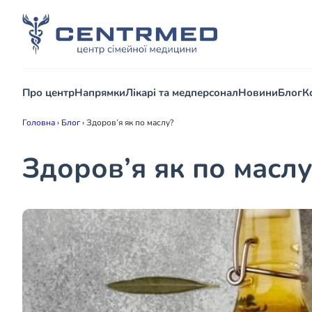
Про центр
Напрямки
Лікарі та медперсонал
Новини
Блог
К
Головна
›
Блог
›
Здоров’я як по маслу?
Здоров’я як по маслу