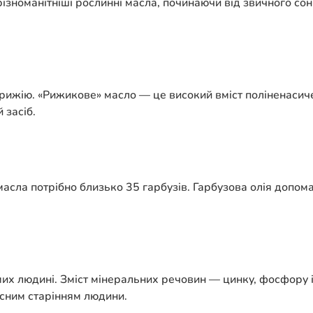
ізноманітніші рослинні масла, починаючи від звичного со
 рижію. «Рижикове» масло — це високий вміст поліненаси
 засіб.
асла потрібно близько 35 гарбузів. Гарбузова олія допома
мих людині. Зміст мінеральних речовин — цинку, фосфору 
асним старінням людини.