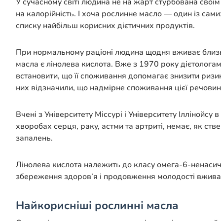
У сучасному світі людина не на жарт стурбована свої
на калорійність. І хоча рослинне масло — один із сами
списку найбільш корисних дієтичних продуктів.
При нормальному раціоні людина щодня вживає близь
масла є лінолева кислота. Вже з 1970 року дієтолога
встановити, що її споживання допомагає знизити ризи
них відзначили, що надмірне споживання цієї речовин
Вчені з Університету Міссурі і Університету Іллінойс
хворобах серця, раку, астми та артриті, немає, як с
запалень.
Лінолева кислота належить до класу омега-6-ненасич
збереження здоров’я і продовження молодості вживати
Найкорисніші рослинні масла