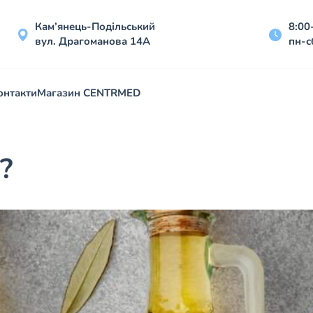
Кам’янець-Подільський
8:00
вул. Драгоманова 14А
пн-с
онтакти
Магазин CENTRMED
?