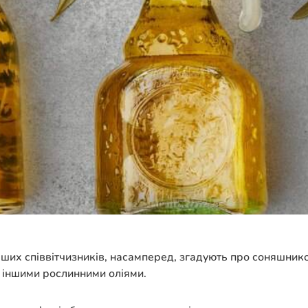
наших співвітчизників, насамперед, згадують про соняшнико
 з іншими рослинними оліями.