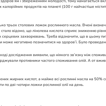
м здоров’ям і збереженням молодості, тому намагається вк
х калорійних продуктів на планеті (100 г найчастіше містит
ко трьох столових ложок рослинного масла. Вчені визна
м стало відомо, що лінолева кислота сприяє зниженню рівн
к серцевих захворювань. Треба відзначити, що в цьому пит
и може негативно позначитися на здоров’ї. Було проведено
у в ході дослідження виявили, що ніякого зв’язку між спож
тверджували противники частого споживання олій. А от вжи
ених жирних кислот, а майже всі рослинні масла на 50% с
 по дві-чотири ложки рослинної олії на день.