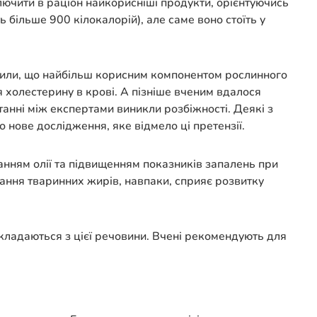
лючити в раціон найкорисніші продукти, орієнтуючись
ь більше 900 кілокалорій), але саме воно стоїть у
чили, що найбільш корисним компонентом рослинного
я холестерину в крові. А пізніше вченим вдалося
анні між експертами виникли розбіжності. Деякі з
 нове дослідження, яке відмело ці претензії.
иванням олії та підвищенням показників запалень при
вання тваринних жирів, навпаки, сприяє розвитку
кладаються з цієї речовини. Вчені рекомендують для