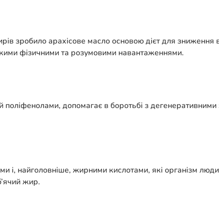
ирів зробило арахісове масло основою дієт для зниження 
ликими фізичними та розумовими навантаженнями.
тий поліфенолами, допомагає в боротьбі з дегенеративним
ами і, найголовніше, жирними кислотами, які організм люд
’ячий жир.