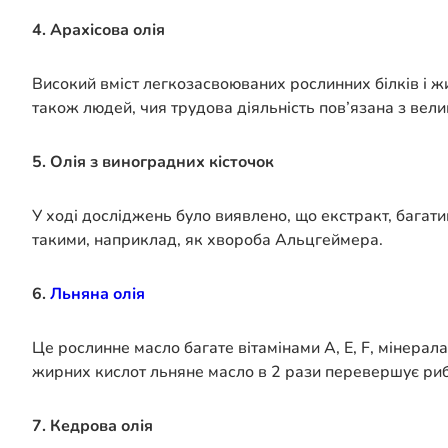
4. Арахісова олія
Високий вміст легкозасвоюваних рослинних білків і ж
також людей, чия трудова діяльність пов’язана з ве
5. Олія з виноградних кісточок
У ході досліджень було виявлено, що екстракт, бага
такими, наприклад, як хвороба Альцгеймера.
6.
Льняна олія
Це рослинне масло багате вітамінами A, E, F, мінерал
жирних кислот льняне масло в 2 рази перевершує риб
7. Кедрова олія